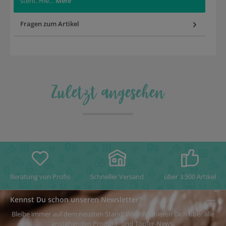
steht. Hie…
Mehr
Fragen zum Artikel
Zuletzt angesehen
Beratung von Profis
Schneller Versand
über 3.500 Artikel
Kennst Du schon unseren Newsletter?
Bleibe immer auf dem neusten Stand! Wir informieren Dich über alle
anstehenden Produkt- und Töpfer-News.