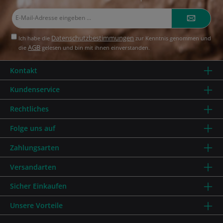
E-
Mail-
Adresse*
Datenschutzbestimmungen
Ich habe die
zur Kenntnis genommen und
AGB
die
gelesen und bin mit ihnen einverstanden.
Kontakt
Kundenservice
Rechtliches
Folge uns auf
Zahlungsarten
Versandarten
Sicher Einkaufen
Unsere Vorteile