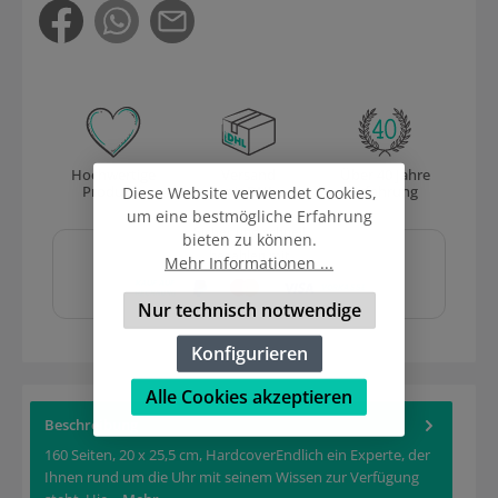
Hochwertige
Versand
Über 40 Jahre
Produkte
mit DHL
Erfahrung
Diese Website verwendet Cookies,
um eine bestmögliche Erfahrung
Sicher und schnell
bieten zu können.
bezahlen mit
Mehr Informationen ...
Nur technisch notwendige
Konfigurieren
Alle Cookies akzeptieren
Beschreibung
160 Seiten, 20 x 25,5 cm, HardcoverEndlich ein Experte, der
Ihnen rund um die Uhr mit seinem Wissen zur Verfügung