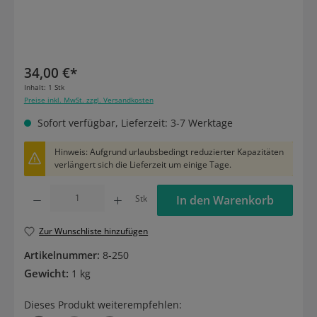
34,00 €*
Inhalt:
1 Stk
Preise inkl. MwSt. zzgl. Versandkosten
Sofort verfügbar, Lieferzeit: 3-7 Werktage
Hinweis: Aufgrund urlaubsbedingt reduzierter Kapazitäten
verlängert sich die Lieferzeit um einige Tage.
Produkt Anzahl: Gib den gewünschten Wert ein oder benutze die Schaltflächen um die
Stk
In den Warenkorb
Zur Wunschliste hinzufügen
Artikelnummer:
8-250
Gewicht:
1 kg
Dieses Produkt weiterempfehlen: