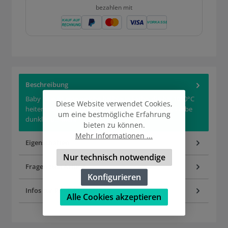
bezahlen mit
Beschreibung
Baby Blue ist eine weiche hellblaue Farbe, die bei 1050°C
Diese Website verwendet Cookies,
heiter und pastellfarben wird. Bei 1200°C wird die Farbe
um eine bestmögliche Erfahrung
dunkler u…
Mehr
bieten zu können.
Mehr Informationen ...
Eigenschaften
Nur technisch notwendige
Fragen zum Artikel
Konfigurieren
Infos zur Produktsicherheit
Alle Cookies akzeptieren