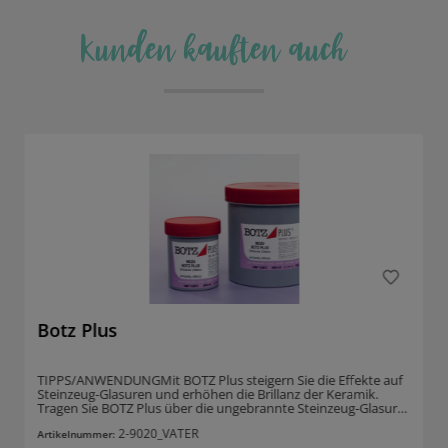
Kunden kauften auch
Produktgalerie überspringen
Botz Plus
TIPPS/ANWENDUNGMit BOTZ Plus steigern Sie die Effekte auf
Steinzeug-Glasuren und erhöhen die Brillanz der Keramik.
Tragen Sie BOTZ Plus über die ungebrannte Steinzeug-Glasur
unregelmäßig auf und brennen bei 1250°C / Haltezeit 30
2-9020_VATER
min.Achtung: kann ablaufen! BOTZ Plus pur aufgetragen im
Artikelnummer: