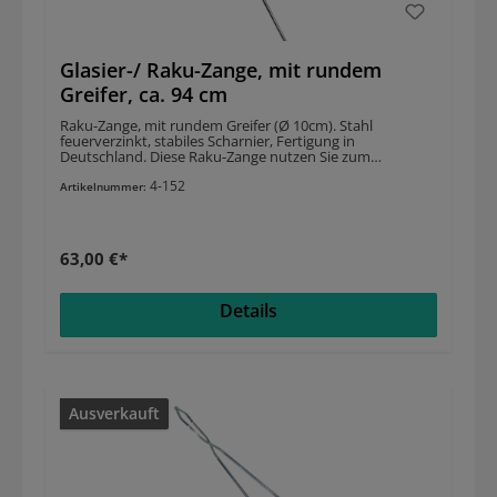
Glasier-/ Raku-Zange, mit rundem
Greifer, ca. 94 cm
Raku-Zange, mit rundem Greifer (Ø 10cm). Stahl
feuerverzinkt, stabiles Scharnier, Fertigung in
Deutschland. Diese Raku-Zange nutzen Sie zum
Herausnehmen von kugelförmigen Keramiken aus dem
4-152
Ofen. Diese Raku-Zange ist sehr leicht und einfach zu
Artikelnummer:
benutzen, da sie aus Metallröhren hergestellt sind. Sie
sind flexibel und zerbrechen daher die Werkstücke nicht
so leicht.
63,00 €*
Details
Ausverkauft