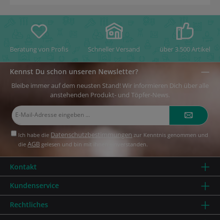
bleibt.3. Perfekte Tauchtechnik:Mit der Glasierzange
erreichen Sie gleichmäßige und makellose
Glasurüberzüge auf Ihren Keramikstücken. Dies ist
entscheidend, um die Schönheit und Qualität Ihrer
Kunstwerke zu steigern.
Beratung von Profis
Schneller Versand
über 3.500 Artikel
Kennst Du schon unseren Newsletter?
Bleibe immer auf dem neusten Stand! Wir informieren Dich über alle
anstehenden Produkt- und Töpfer-News.
E-
Mail-
Adresse*
Datenschutzbestimmungen
Ich habe die
zur Kenntnis genommen und
AGB
die
gelesen und bin mit ihnen einverstanden.
Kontakt
Kundenservice
Rechtliches