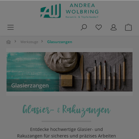
alt springen
Glasurzangen
Werkzeuge
Glasierzangen
Glasier- & Rakuzangen
Entdecke hochwertige Glasier- und
Rakuzangen für sicheres und präzises Arbeiten