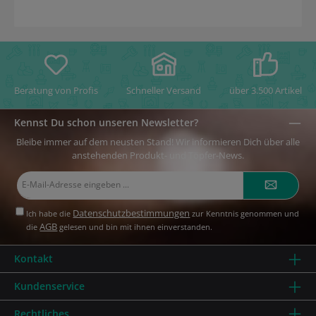
Beratung von Profis
Schneller Versand
über 3.500 Artikel
Kennst Du schon unseren Newsletter?
Bleibe immer auf dem neusten Stand! Wir informieren Dich über alle
anstehenden Produkt- und Töpfer-News.
E-
Mail-
Adresse*
Datenschutzbestimmungen
Ich habe die
zur Kenntnis genommen und
AGB
die
gelesen und bin mit ihnen einverstanden.
Kontakt
Kundenservice
Rechtliches