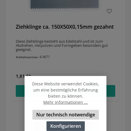
Ziehklinge ca. 150X50X0,15mm gezahnt
Diese Ziehklinge besteht aus Edelstahl und ist zum
Abdrehen, Verputzen und Formgeben besonders gut
geeignet.
4-W71
Artikelnummer:
1,81 €*
Diese Website verwendet Cookies,
Details
um eine bestmögliche Erfahrung
bieten zu können.
Mehr Informationen ...
Nur technisch notwendige
Konfigurieren