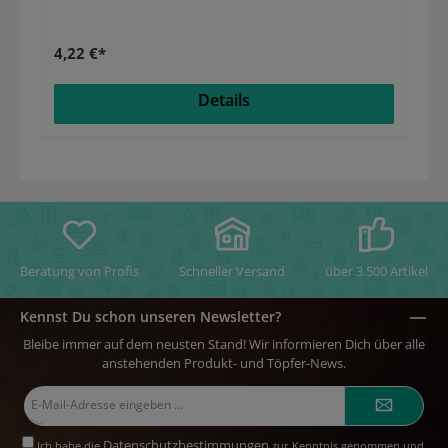
4,22 €*
Details
Beratung von Profis
Schneller Versand
über 3.500 Artikel
Kennst Du schon unseren Newsletter?
Bleibe immer auf dem neusten Stand! Wir informieren Dich über alle
anstehenden Produkt- und Töpfer-News.
E-
Mail-
Adresse*
Datenschutzbestimmungen
Ich habe die
zur Kenntnis genommen und