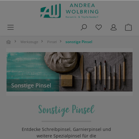
alt springen
sonstige Pinsel
Werkzeuge
Pinsel
Sonstige Pinsel
Sonstige Pinsel
Entdecke Schreibpinsel, Garnierpinsel und
weitere Spezialpinsel für die