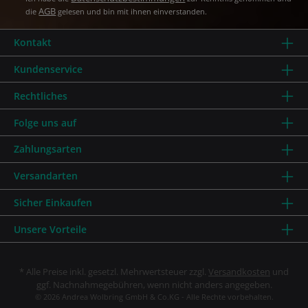
AGB
die
gelesen und bin mit ihnen einverstanden.
Kontakt
Kundenservice
Rechtliches
Folge uns auf
Zahlungsarten
Versandarten
Sicher Einkaufen
Unsere Vorteile
* Alle Preise inkl. gesetzl. Mehrwertsteuer zzgl.
Versandkosten
und
ggf. Nachnahmegebühren, wenn nicht anders angegeben.
© 2026 Andrea Wolbring GmbH & Co.KG - Alle Rechte vorbehalten.