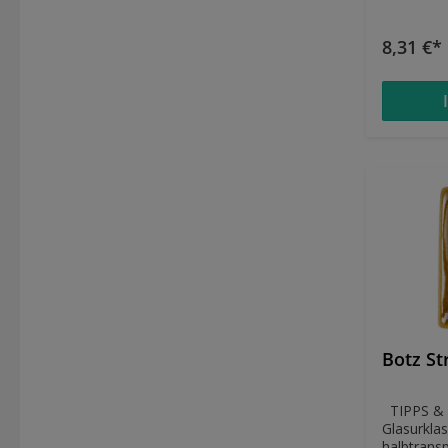
Designs g
ANWENDUNG Hochdeck
Glasur, au
8,31 €*
gut für Majol
1100°C gebra
Verbindun
Empfohlen
Tafelges
glänzend stabil im Brennbereich
1020°-1060°C Ess- und Tr
geeignet
Botz St
TIPPS & ANWE
Glasurklas
halbtransparent Dunkler