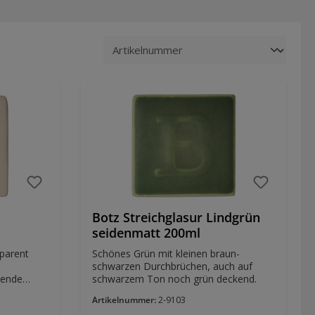
Botz Streichglasur Lindgrün
seidenmatt 200ml
sparent
Schönes Grün mit kleinen braun-
schwarzen Durchbrüchen, auch auf
rende
schwarzem Ton noch grün deckend.
zeugst du
Artikelnummer:
2-9103
e die