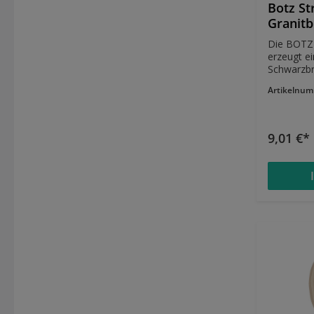
Botz St
Granitb
Die BOTZ 
erzeugt e
Schwarzbr
Effekten.
Artikelnu
auch bis 
werden E
seidenglänzend stabil i
1020°-10
9,01 €*