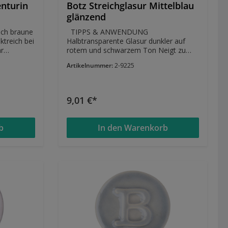
enturin
Botz Streichglasur Mittelblau
glänzend
TIPPS & ANWENDUNG
Halbtransparente Glasur dunkler auf
rotem und schwarzem Ton Neigt zu
Cracks Ideal für Raku Neigt zum Laufen
Artikelnummer:
2-9225
 stark
Kann bis 1100°C gebrannt
FTEN
werden EIGENSCHAFTEN glänzend
stabil im Brennbereich 1020°-1060°C
 zu
Raku geeignet nicht für Essgeschirr
9,01 €*
empfohlen
önnen wir
n Gründen
b
In den Warenkorb
en