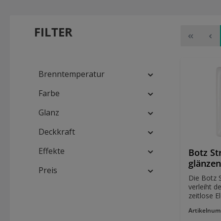
FILTER
Brenntemperatur
Farbe
Glanz
Deckkraft
Effekte
Botz St
glänze
Preis
Die Botz 
verleiht d
zeitlose E
eine stra
Artikelnu
die perfek