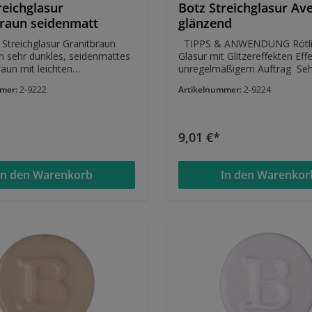
reichglasur
Botz Streichglasur Av
raun seidenmatt
glänzend
Streichglasur Granitbraun
TIPPS & ANWENDUNG Rötlich braune
in sehr dunkles, seidenmattes
Glasur mit Glitzereffekten Effektreich bei
aun mit leichten
unregelmäßigem Auftrag Sehr
 TIPPS & ANWENDUNG Kann
interessant auf dunklem Ton 2-3x
mmer:
2-9222
Artikelnummer:
2-9224
1100°C gebrannt
auftragen, aber Achtung: läuft
IGENSCHAFTEN
Neigt zu Cracks EIGENSCHA
m Brennbereich
glänzend neigt stark zum Laufen stabil
60°C
im Brennbereich 1020°-1060°C neigt
9,01 €*
Cracks aufgrund der
Oberflächenbeschaffenheit, k
diese Glasur aus hygienische
In den Warenkorb
In den Warenkor
nicht für Essgeschirr empfehl