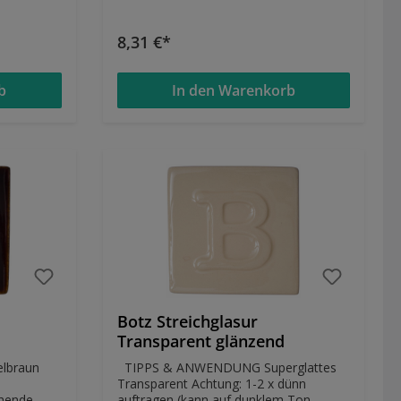
Kunstwerke
ng:
8,31 €*
mit
b
In den Warenkorb
or
Botz Streichglasur
d
Transparent glänzend
elbraun
TIPPS & ANWENDUNG Superglattes
Transparent Achtung: 1-2 x dünn
hende,
auftragen (kann auf dunklem Ton