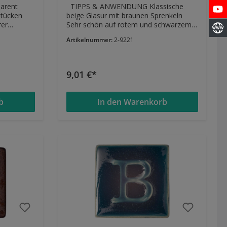
parent
TIPPS & ANWENDUNG Klassische
stücken
beige Glasur mit braunen Sprenkeln
rer
Sehr schön auf rotem und schwarzem
äche.
Ton Kann auch bis 1100°C gebrannt
Artikelnummer:
2-9221
ern und
werden EIGENSCHAFTEN
inge sie
seidenglänzend stabil im Brennbereich
1020°-1060°C
9,01 €*
uren 9107,
b
In den Warenkorb
chigen
r aber
t
-1060°C