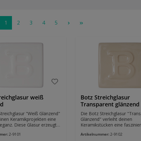
1
2
3
4
5
reichglasur weiß
Botz Streichglasur
nd
Transparent glänzend
Streichglasur "Weiß Glänzend"
Die Botz Streichglasur "Tran
einen Keramikprojekten eine
Glänzend" verleiht deinen
leganz. Diese Glasur erzeugt
Keramikstücken eine faszinie
hlende, glänzende Oberfläche,
Klarheit. Mit dieser Glasur er
mmer:
2-9101
Artikelnummer:
2-9102
t für edle und klassische
eine glänzende Oberfläche, di