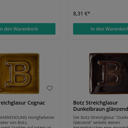
eeignet ist. TIPPS &
natürliche Schönheit deiner 
ende weiße
betont und sie zum Strahlen
ch auf schwarzem Ton Sehr
bringt. TIPPS & ANWENDUNG Achtu
8,31 €*
ika geeignet Kann bis
nur 1 x auftragen, möglichst 
nnt werden Ideal in
weichem dicken Pinsel Evtl. etwas
g mit BOTZ Unidekor
Wasser hinzufügen Kann bis 1100°C
In den Warenkorb
In den Warenkor
 für
gebrannt werden Auch für Raku
chirr EIGENSCHAFTEN
geeignet Empfohlen für Tafelgeschirr
Ideal als Aufglasur für Unidek
inkgeschirr
EIGENSCHAFTEN glänzend stabil im
Brennbereich 1020°-1060°C Raku
geeignet Ess- und Trinkgeschirr
geeignet
reichglasur Cognac
Botz Streichglasur
Dunkelbraun glänzen
NDUNG Honigfarbener
Die Botz Streichglasur "Dunk
siker von Botz,
Glänzend" verleiht deinen
 auf rotem und
Keramikstücken eine ansprec