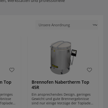
len, Werkstätten und professionelle
m Top
Brennofen Nabertherm Top
45R
geringes
Ein ansprechendes Design, geringes
ebnisse
Gewicht und gute Brennergebnisse
 Toplader
sind nur einige Vorzüge der Toplader
des
Reihe Top 45 eco - Top 220 des