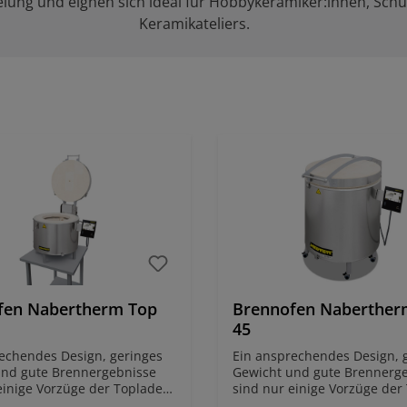
lung und eignen sich ideal für Hobbykeramiker:innen, Schu
Keramikateliers.
fen Nabertherm Top
Brennofen Naberther
45
echendes Design, geringes
Ein ansprechendes Design, 
und gute Brennergebnisse
Gewicht und gute Brennerg
einige Vorzüge der Toplader
sind nur einige Vorzüge der
 45 eco - Top 220 des
Reihe Top 45 eco - Top 220 