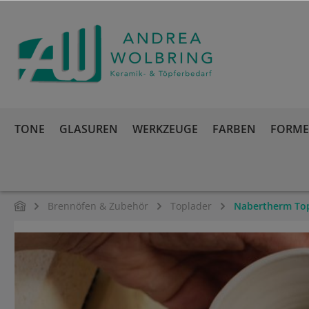
springen
Zur Hauptnavigation springen
TONE
GLASUREN
WERKZEUGE
FARBEN
FORMEN
Brennöfen & Zubehör
Toplader
Nabertherm To