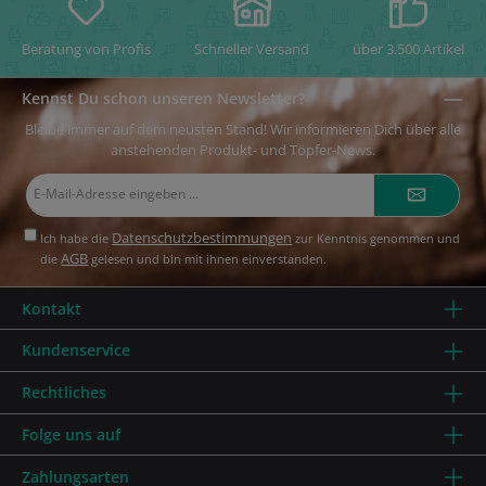
Beratung von Profis
Schneller Versand
über 3.500 Artikel
Kennst Du schon unseren Newsletter?
Bleibe immer auf dem neusten Stand! Wir informieren Dich über alle
anstehenden Produkt- und Töpfer-News.
E-
Mail-
Adresse*
Datenschutzbestimmungen
Ich habe die
zur Kenntnis genommen und
AGB
die
gelesen und bin mit ihnen einverstanden.
Kontakt
Kundenservice
Rechtliches
Folge uns auf
Zahlungsarten