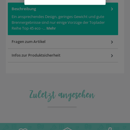
Beschreibung
Ein ansprechendes Design, geringes Gewicht und gute
Brennergebnisse sind nur einige Vorzüge der Toplader
Reihe Top 45 eco -…
Mehr
Fragen zum Artikel
Infos zur Produktsicherheit
Zuletzt angesehen