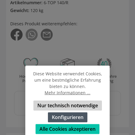
Artikelnummer:
6-TOP 140/R
Gewicht:
120 kg
Dieses Produkt weiterempfehlen:
Diese Website verwendet Cookies,
Hochwertige
Versand
Über 40 Jahre
um eine bestmögliche Erfahrung
Produkte
mit DHL
Erfahrung
bieten zu können.
Sicher und schnell
Mehr Informationen ...
bezahlen mit
Nur technisch notwendige
Konfigurieren
Alle Cookies akzeptieren