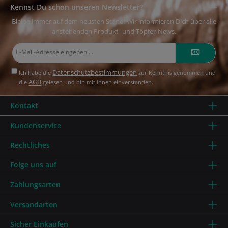
Kennst Du schon unseren Newsletter?
Bleibe immer auf dem neusten Stand! Wir informieren Dich über alle
anstehenden Produkt- und Töpfer-News.
E-
Mail-
Adresse*
Datenschutzbestimmungen
Ich habe die
zur Kenntnis genommen und
AGB
die
gelesen und bin mit ihnen einverstanden.
Kontakt
Kundenservice
Rechtliches
Folge uns auf
Zahlungsarten
Versandarten
Sicher Einkaufen