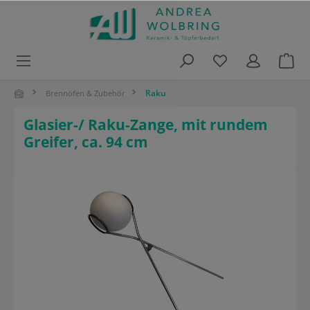
alt springen
Raku
Brennöfen & Zubehör
Glasier-/ Raku-Zange, mit rundem
Greifer, ca. 94 cm
Bildergalerie überspringen