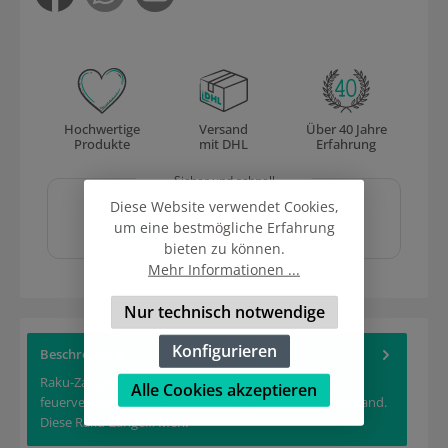
Hochwertige
Versand
Über 40 Jahre
Produkte
mit DHL
Erfahrung
Sicher und schnell
bezahlen mit
Diese Website verwendet Cookies,
um eine bestmögliche Erfahrung
bieten zu können.
Mehr Informationen ...
Nur technisch notwendige
Konfigurieren
Beschreibung
Raku-Zange, mit rundem Greifer (Ø 10cm). Stahl
Alle Cookies akzeptieren
feuerverzinkt, stabiles Scharnier, Fertigung in Deutschland.
Diese Raku-Zange…
Mehr