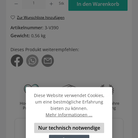
Stk
In den Warenkorb
Zur Wunschliste hinzufügen
Artikelnummer:
3-V390
Gewicht:
0,56 kg
Dieses Produkt weiterempfehlen:
Diese Website verwendet Cookies,
um eine bestmögliche Erfahrung
Hochwertige
Versand
Über 40 Jahre
Produkte
mit DHL
Erfahrung
bieten zu können.
Mehr Informationen ...
Sicher und schnell
bezahlen mit
Nur technisch notwendige