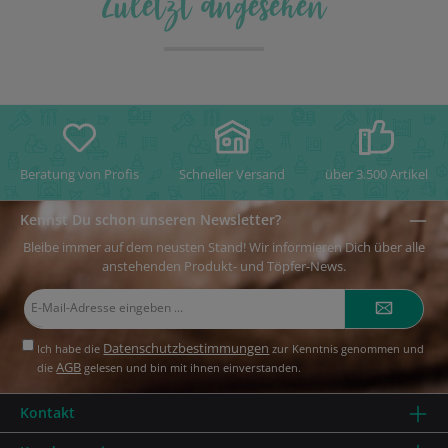
Zuletzt angesehen
Beratung von Profis
Schneller Versand
über 3.500 Artikel
Kennst Du schon unseren Newsletter?
Bleibe immer auf dem neusten Stand! Wir informieren Dich über alle
anstehenden Produkt- und Töpfer-News.
E-
Mail-
Adresse*
Datenschutzbestimmungen
Ich habe die
zur Kenntnis genommen und
AGB
die
gelesen und bin mit ihnen einverstanden.
Kontakt