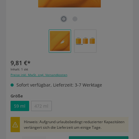
9,81 €*
Inhalt:
1 skt
Preise inkl. MwSt. zzgl. Versandkosten
Sofort verfügbar, Lieferzeit: 3-7 Werktage
auswählen
Größe
59 ml
472 ml
(Diese Option ist zurzeit nicht verfügbar.)
Hinweis: Aufgrund urlaubsbedingt reduzierter Kapazitäten
verlängert sich die Lieferzeit um einige Tage.
Produkt Anzahl: Gib den gewünschten Wert ein oder benutze die Schaltflächen um die