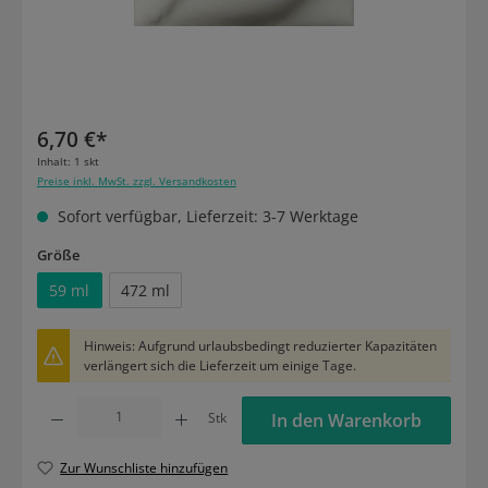
6,70 €*
Inhalt:
1 skt
Preise inkl. MwSt. zzgl. Versandkosten
Sofort verfügbar, Lieferzeit: 3-7 Werktage
auswählen
Größe
59 ml
472 ml
Hinweis: Aufgrund urlaubsbedingt reduzierter Kapazitäten
verlängert sich die Lieferzeit um einige Tage.
Produkt Anzahl: Gib den gewünschten Wert ein oder benutze die Schaltflächen um die
Stk
In den Warenkorb
Zur Wunschliste hinzufügen