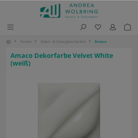
alt springen
Amaco
Farben
Dekor- & Unterglasurfarben
Amaco Dekorfarbe Velvet White
(weiß)
Bildergalerie überspringen