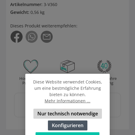
Artikelnummer:
3-V360
Gewicht:
0,56 kg
Dieses Produkt weiterempfehlen:
Hochwertige
Versand
Über 40 Jahre
Diese Website verwendet Cookies,
Produkte
mit DHL
Erfahrung
um eine bestmögliche Erfahrung
Sicher und schnell
bieten zu können.
bezahlen mit
Mehr Informationen ...
Nur technisch notwendige
Konfigurieren