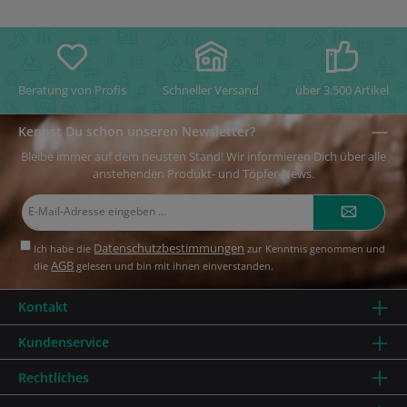
Beratung von Profis
Schneller Versand
über 3.500 Artikel
Kennst Du schon unseren Newsletter?
Bleibe immer auf dem neusten Stand! Wir informieren Dich über alle
anstehenden Produkt- und Töpfer-News.
E-
Mail-
Adresse*
Datenschutzbestimmungen
Ich habe die
zur Kenntnis genommen und
AGB
die
gelesen und bin mit ihnen einverstanden.
Kontakt
Kundenservice
Rechtliches