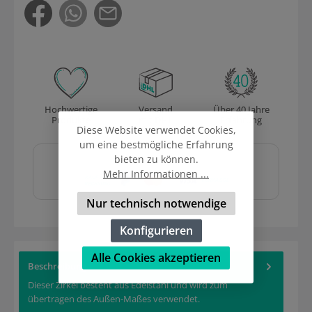
Hochwertige
Versand
Über 40 Jahre
Produkte
mit DHL
Erfahrung
Diese Website verwendet Cookies,
um eine bestmögliche Erfahrung
Sicher und schnell
bieten zu können.
bezahlen mit
Mehr Informationen ...
Nur technisch notwendige
Konfigurieren
Alle Cookies akzeptieren
Beschreibung
Dieser Zirkel besteht aus Edelstahl und wird zum
übertragen des Außen-Maßes verwendet.