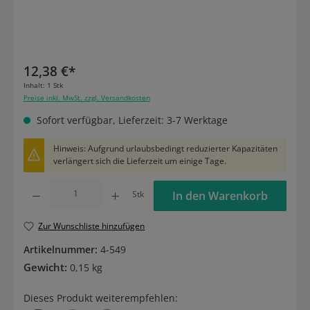
12,38 €*
Inhalt:
1 Stk
Preise inkl. MwSt. zzgl. Versandkosten
Sofort verfügbar, Lieferzeit: 3-7 Werktage
Hinweis: Aufgrund urlaubsbedingt reduzierter Kapazitäten
verlängert sich die Lieferzeit um einige Tage.
Produkt Anzahl: Gib den gewünschten Wert ein oder benutze die Schaltflächen um die
Stk
In den Warenkorb
Zur Wunschliste hinzufügen
Artikelnummer:
4-549
Gewicht:
0,15 kg
Dieses Produkt weiterempfehlen: