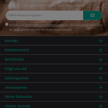
Bleibe immer auf dem neusten Stand! Wir informieren Dich über alle
anstehenden Produkt- und Töpfer-News.
E-
Mail-
Adresse*
Datenschutzbestimmungen
Ich habe die
zur Kenntnis genommen und
AGB
die
gelesen und bin mit ihnen einverstanden.
Kontakt
Kundenservice
Rechtliches
Folge uns auf
Zahlungsarten
Versandarten
Sicher Einkaufen
Unsere Vorteile