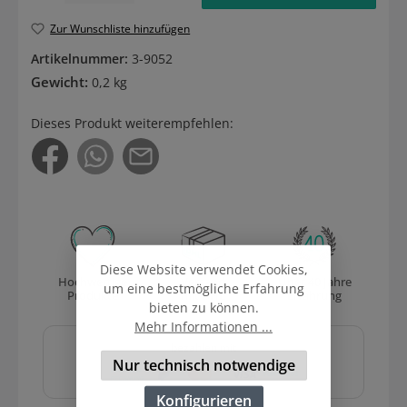
Zur Wunschliste hinzufügen
Artikelnummer:
3-9052
Gewicht:
0,2 kg
Dieses Produkt weiterempfehlen:
Diese Website verwendet Cookies,
Hochwertige
Versand
Über 40 Jahre
um eine bestmögliche Erfahrung
Produkte
mit DHL
Erfahrung
bieten zu können.
Mehr Informationen ...
Sicher und schnell
bezahlen mit
Nur technisch notwendige
Konfigurieren