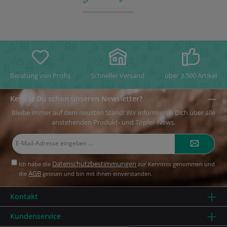
Beratung von Profis
Schneller Versand
über 3.500 Artikel
Kennst Du schon unseren Newsletter?
Bleibe immer auf dem neusten Stand! Wir informieren Dich über alle
anstehenden Produkt- und Töpfer-News.
E-
Mail-
Adresse*
Datenschutzbestimmungen
Ich habe die
zur Kenntnis genommen und
AGB
die
gelesen und bin mit ihnen einverstanden.
Kontakt
Kundenservice