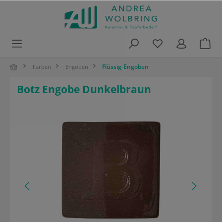
alt springen
Flüssig-Engoben
Farben
Engoben
Botz Engobe Dunkelbraun
Bildergalerie überspringen