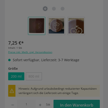
7,25 €*
Inhalt:
1 Stk
Preise inkl. MwSt. zzgl. Versandkosten
Sofort verfügbar, Lieferzeit: 3-7 Werktage
auswählen
Größe
200 ml
800 ml
(Diese Option ist zurzeit nicht verfügbar.)
Hinweis: Aufgrund urlaubsbedingt reduzierter Kapazitäten
verlängert sich die Lieferzeit um einige Tage.
Produkt Anzahl: Gib den gewünschten Wert ein oder benutze die Schaltflächen um die
Stk
In den Warenkorb