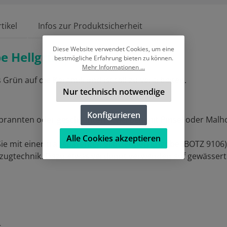
tikel
Infos zur Produktsicherheit
Diese Website verwendet Cookies, um eine
e Hellgrün "
bestmögliche Erfahrung bieten zu können.
Mehr Informationen ...
 Grün auf die Keramik und ist toll zu verarbeiten.
Nur technisch notwendige
Konfigurieren
gebrannten oder geschrühten Scherben mit Pinsel oder Malh
Alle Cookies akzeptieren
 Sie mit einer transparenten glänzenden Engobe (BOTZ 9106
rzugtechnik. Dazu etwas verdünnt verwenden auf gewässer