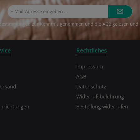
E-
Mail-
Adresse*
zbestimmungen
zur Kenntnis genommen und die
AGB
gelesen und 
vice
Rechtliches
Impressum
AGB
Versand
Datenschutz
Widerrufsbelehrung
inrichtungen
Bestellung widerrufen