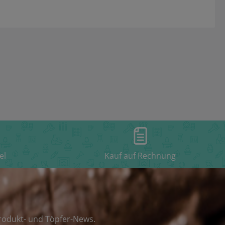
el
Kauf auf Rechnung
rodukt- und Töpfer-News.