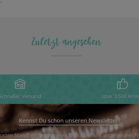
.
Zuletzt angesehen
Schneller Versand
über 3.500 Artik
Kennst Du schon unseren Newsletter?
usten Stand! Wir informieren Dich über alle anstehenden P