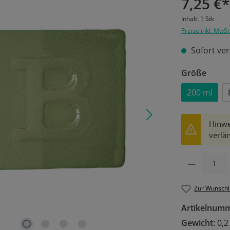
7,25 €*
Inhalt:
1 Stk
Preise inkl. MwSt
Sofort ver
ausw
Größe
200 ml
Hinwe
verlän
Produkt Anzahl: 
Zur Wunschl
Artikelnum
Gewicht:
0,2