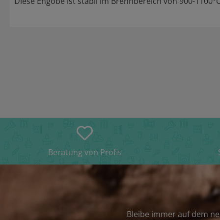
Diese Engobe ist stabil im Brennbereich von 900-1100°C
Beratung von Profis
Bleibe immer auf dem ne