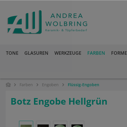
springen
Zur Hauptnavigation springen
TONE
GLASUREN
WERKZEUGE
FARBEN
FORMEN
Farben
Engoben
Flüssig-Engoben
Botz Engobe Hellgrün
Bildergalerie überspringen