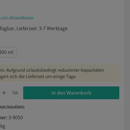
. zzgl. Versandkosten
fügbar, Lieferzeit: 3-7 Werktage
ählen
800 ml
is: Aufgrund urlaubsbedingt reduzierter Kapazitäten
gert sich die Lieferzeit um einige Tage.
Gib den gewünschten Wert ein oder benutze die Schaltflächen um die Anzahl zu 
Stk
In den Warenkorb
iste hinzufügen
mer:
3-9050
 kg