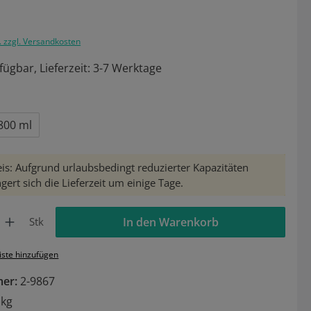
. zzgl. Versandkosten
fügbar, Lieferzeit: 3-7 Werktage
ählen
800 ml
is: Aufgrund urlaubsbedingt reduzierter Kapazitäten
gert sich die Lieferzeit um einige Tage.
Gib den gewünschten Wert ein oder benutze die Schaltflächen um die Anzahl zu 
Stk
In den Warenkorb
iste hinzufügen
mer:
2-9867
 kg