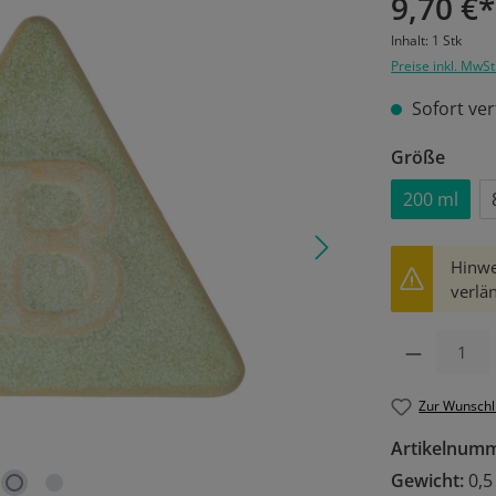
9,70 €*
Inhalt:
1 Stk
Preise inkl. MwSt
Sofort ver
ausw
Größe
200 ml
Hinwe
verlän
Produkt Anzahl: 
Zur Wunschl
Artikelnum
Gewicht:
0,5