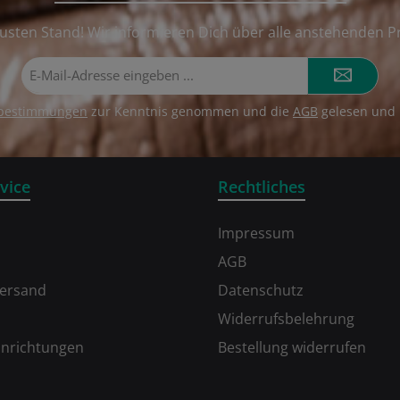
usten Stand! Wir informieren Dich über alle anstehenden P
E-
Mail-
Adresse*
zbestimmungen
zur Kenntnis genommen und die
AGB
gelesen und 
vice
Rechtliches
Impressum
AGB
Versand
Datenschutz
Widerrufsbelehrung
inrichtungen
Bestellung widerrufen