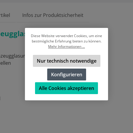
tikel
Infos zur Produktsicherheit
eugglasur Patina "
Diese Website verwendet Cookies, um eine
bestmögliche Erfahrung bieten zu können.
Mehr Informationen ...
nzeugglasur
Nur technisch notwendige
ellen
Konfigurieren
Alle Cookies akzeptieren
d