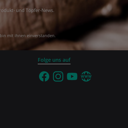
rodukt- und Töpfer-News.
bin mit ihnen einverstanden.
Folge uns auf
Facebook
Instagram
YouTube
Webseite