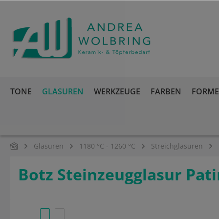
springen
Zur Hauptnavigation springen
TONE
GLASUREN
WERKZEUGE
FARBEN
FORMEN
Glasuren
1180 °C - 1260 °C
Streichglasuren
Botz Steinzeugglasur Pat
Bildergalerie überspringen