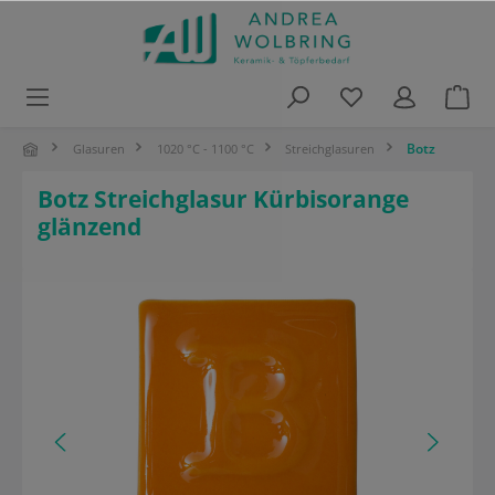
alt springen
Botz
Glasuren
1020 °C - 1100 °C
Streichglasuren
Botz Streichglasur Kürbisorange
glänzend
Bildergalerie überspringen