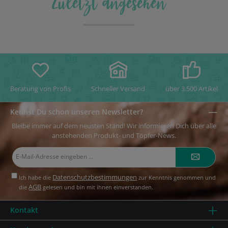
Zuletzt angesehen
Beratung von Profis
Schneller Versand
über 3.500 Artikel
Kennst Du schon unseren Newsletter?
Bleibe immer auf dem neusten Stand! Wir informieren Dich über alle
anstehenden Produkt- und Töpfer-News.
E-
Mail-
Adresse*
Datenschutzbestimmungen
Ich habe die
zur Kenntnis genommen und
AGB
die
gelesen und bin mit ihnen einverstanden.
Kontakt