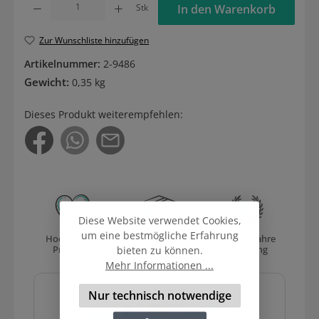
Stk
In den Warenkorb
Zur Wunschliste hinzufügen
Artikelnummer:
2-9486
Gewicht:
0,35 kg
Dieses Produkt weiterempfehlen:
Diese Website verwendet Cookies,
um eine bestmögliche Erfahrung
Hochwertige
Versand
Über 40 Jahre
Produkte
mit DHL
Erfahrung
bieten zu können.
Mehr Informationen ...
Sicher und schnell
bezahlen mit
Nur technisch notwendige