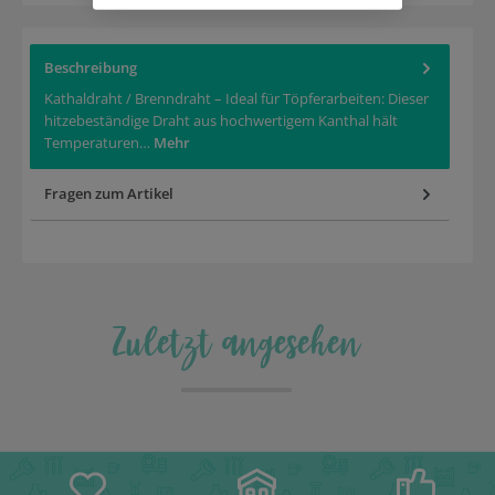
Beschreibung
Kathaldraht / Brenndraht – Ideal für Töpferarbeiten: Dieser
hitzebeständige Draht aus hochwertigem Kanthal hält
Temperaturen…
Mehr
Fragen zum Artikel
Zuletzt angesehen