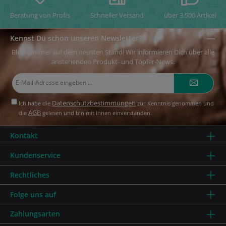
Beratung von Profis
Schneller Versand
über 3.500 Artikel
Kennst Du schon unseren Newsletter?
Bleibe immer auf dem neusten Stand! Wir informieren Dich über alle
anstehenden Produkt- und Töpfer-News.
E-
Mail-
Adresse*
Datenschutzbestimmungen
Ich habe die
zur Kenntnis genommen und
AGB
die
gelesen und bin mit ihnen einverstanden.
Kontakt
Kundenservice
Rechtliches
Folge uns auf
Zahlungsarten