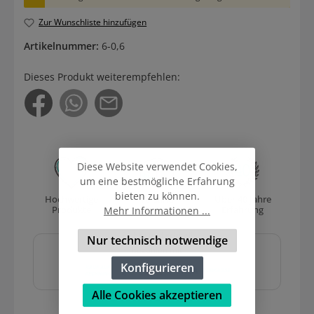
Zur Wunschliste hinzufügen
Artikelnummer:
6-0,6
Dieses Produkt weiterempfehlen:
Diese Website verwendet Cookies,
um eine bestmögliche Erfahrung
bieten zu können.
Hochwertige
Versand
Über 40 Jahre
Produkte
mit DHL
Erfahrung
Mehr Informationen ...
Sicher und schnell
Nur technisch notwendige
bezahlen mit
Konfigurieren
Alle Cookies akzeptieren