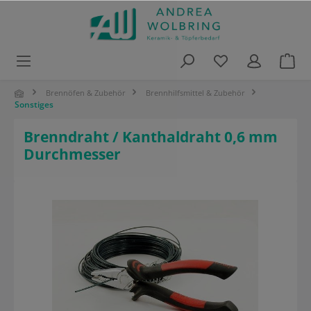
alt springen
Brennöfen & Zubehör
Brennhilfsmittel & Zubehör
Sonstiges
Brenndraht / Kanthaldraht 0,6 mm
Durchmesser
Bildergalerie überspringen