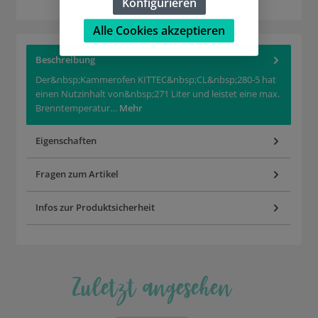
Konfigurieren
Alle Cookies akzeptieren
Beschreibung
Der&nbsp;Kammerofen KITTEC&nbsp;CL&nbsp;280-5 hat
einen Nutzinhalt von&nbsp;271 Liter und leistet eine max.
Brenntemperatur…
Mehr
Eigenschaften
Fragen zum Artikel
Infos zur Produktsicherheit
Zuletzt angesehen