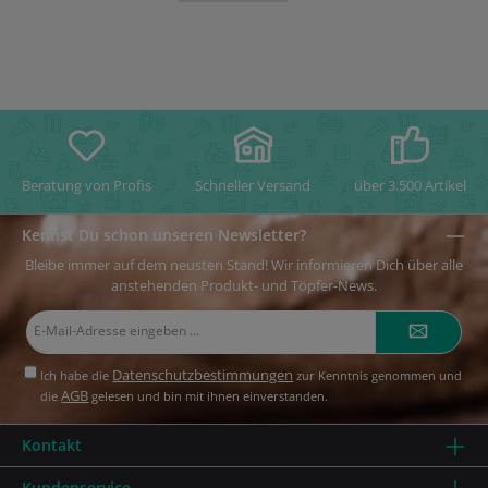
Beratung von Profis
Schneller Versand
über 3.500 Artikel
Kennst Du schon unseren Newsletter?
Bleibe immer auf dem neusten Stand! Wir informieren Dich über alle
anstehenden Produkt- und Töpfer-News.
E-
Mail-
Adresse*
Datenschutzbestimmungen
Ich habe die
zur Kenntnis genommen und
AGB
die
gelesen und bin mit ihnen einverstanden.
Kontakt
Kundenservice