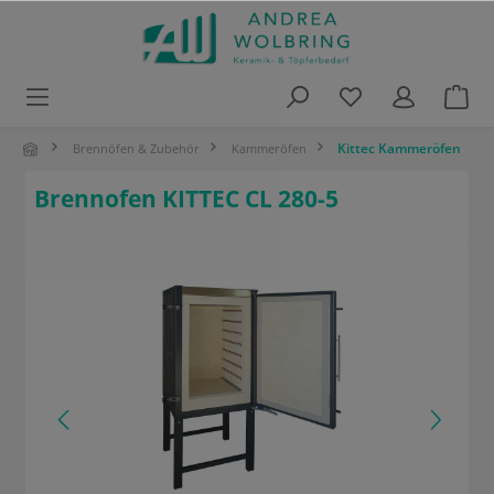
alt springen
Kittec Kammeröfen
Brennöfen & Zubehör
Kammeröfen
Brennofen KITTEC CL 280-5
Bildergalerie überspringen