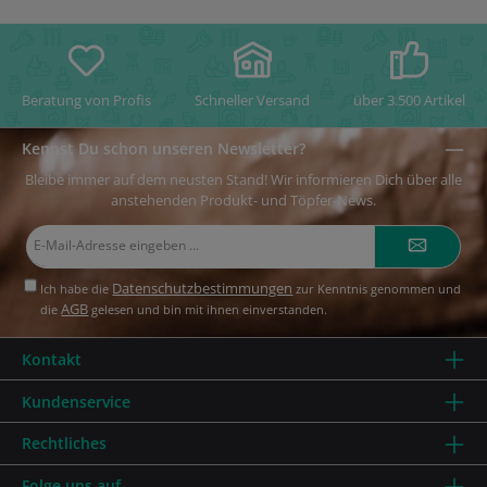
Beratung von Profis
Schneller Versand
über 3.500 Artikel
Kennst Du schon unseren Newsletter?
Bleibe immer auf dem neusten Stand! Wir informieren Dich über alle
anstehenden Produkt- und Töpfer-News.
E-
Mail-
Adresse*
Datenschutzbestimmungen
Ich habe die
zur Kenntnis genommen und
AGB
die
gelesen und bin mit ihnen einverstanden.
Kontakt
Kundenservice
Rechtliches
Folge uns auf