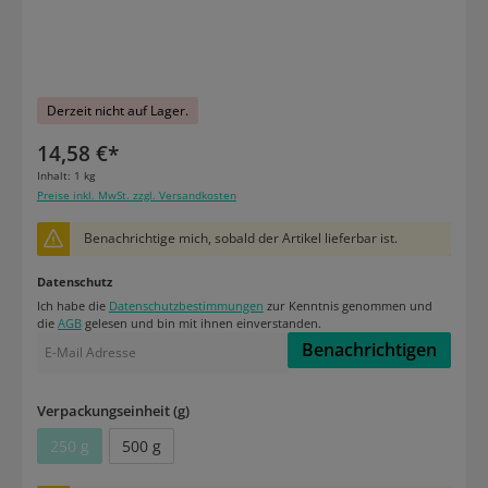
Derzeit nicht auf Lager.
14,58 €*
Inhalt:
1 kg
Preise inkl. MwSt. zzgl. Versandkosten
Benachrichtige mich, sobald der Artikel lieferbar ist.
Datenschutz
Ich habe die
Datenschutzbestimmungen
zur Kenntnis genommen und
die
AGB
gelesen und bin mit ihnen einverstanden.
Benachrichtigen
auswählen
Verpackungseinheit (g)
250 g
500 g
(Diese Option ist zurzeit nicht verfügbar.)