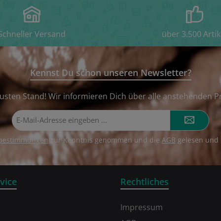
Schneller Versand
über 3.500 Artik
Kennst Du schon unseren Newsletter?
usten Stand! Wir informieren Dich über alle anstehenden P
E-
Mail-
Adresse*
zbestimmungen
zur Kenntnis genommen und die
AGB
gelesen und 
vice
Rechtliches
Impressum