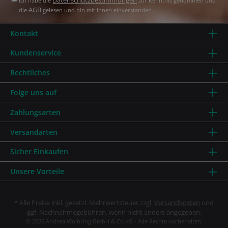
Ich habe die
zur Kenntnis genommen und
AGB
die
gelesen und bin mit ihnen einverstanden.
Kontakt
Kundenservice
Rechtliches
Folge uns auf
Zahlungsarten
Versandarten
Sicher Einkaufen
Unsere Vorteile
* Alle Preise inkl. gesetzl. Mehrwertsteuer zzgl.
Versandkosten
und
ggf. Nachnahmegebühren, wenn nicht anders angegeben.
© 2026 Andrea Wolbring GmbH & Co.KG - Alle Rechte vorbehalten.