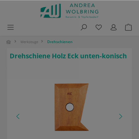
alt springen
Drehschienen
Werkzeuge
Drehschiene Holz Eck unten-konisch
Bildergalerie überspringen