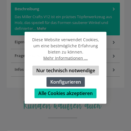
Beschreibung
Das Miller Crafts V12 ist ein präzises Töpferwerkzeug aus
Holz, das speziell für das Formen sauberer Winkel und
definierter…
Mehr
Diese Website verwendet Cookies,
Eigenschaften
um eine bestmögliche Erfahrung
bieten zu können.
Fragen zum Artikel
Mehr Informationen ...
Infos zur Produktsicherheit
Nur technisch notwendige
Konfigurieren
Alle Cookies akzeptieren
Kunden kauften auch
Produktgalerie überspringen