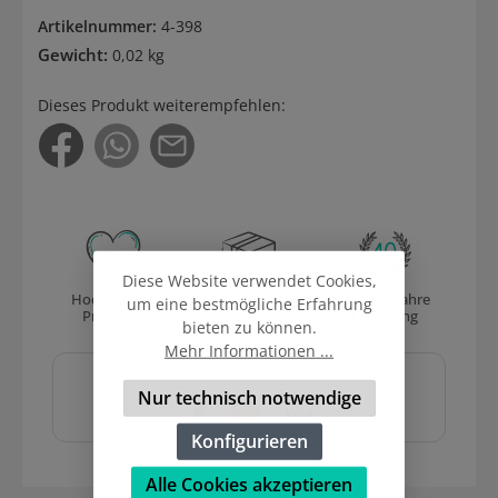
Artikelnummer:
4-398
Gewicht:
0,02 kg
Dieses Produkt weiterempfehlen:
Diese Website verwendet Cookies,
Hochwertige
Versand
Über 40 Jahre
um eine bestmögliche Erfahrung
Produkte
mit DHL
Erfahrung
bieten zu können.
Mehr Informationen ...
Sicher und schnell
bezahlen mit
Nur technisch notwendige
Konfigurieren
Alle Cookies akzeptieren