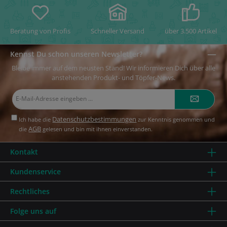
Beratung von Profis
Schneller Versand
über 3.500 Artikel
Kennst Du schon unseren Newsletter?
Bleibe immer auf dem neusten Stand! Wir informieren Dich über alle
anstehenden Produkt- und Töpfer-News.
E-
Mail-
Adresse*
Datenschutzbestimmungen
Ich habe die
zur Kenntnis genommen und
AGB
die
gelesen und bin mit ihnen einverstanden.
Kontakt
Kundenservice
Rechtliches
Folge uns auf