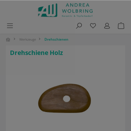
alt springen
Drehschienen
Werkzeuge
Drehschiene Holz
Bildergalerie überspringen