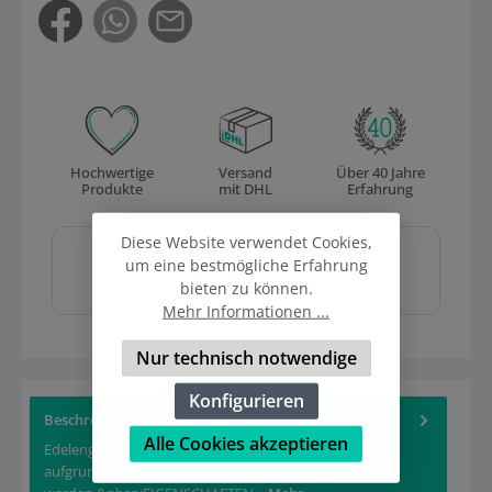
Hochwertige
Versand
Über 40 Jahre
Produkte
mit DHL
Erfahrung
Sicher und schnell
Diese Website verwendet Cookies,
bezahlen mit
um eine bestmögliche Erfahrung
bieten zu können.
Mehr Informationen ...
Nur technisch notwendige
Konfigurieren
Beschreibung
Alle Cookies akzeptieren
Edelengoben sind kennzeichnungsfrei und müssen
aufgrund ihres Glasanteils nicht mehr überglasiert