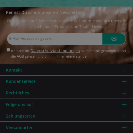
Kennst Du schon unseren Newsletter?
Bleibe immer auf dem neusten Stand! Wir informieren Dich über alle
anstehenden Produkt- und Töpfer-News.
E-
Mail-
Adresse*
Datenschutzbestimmungen
Ich habe die
zur Kenntnis genommen und
AGB
die
gelesen und bin mit ihnen einverstanden.
Kontakt
Kundenservice
Rechtliches
Folge uns auf
Zahlungsarten
Versandarten