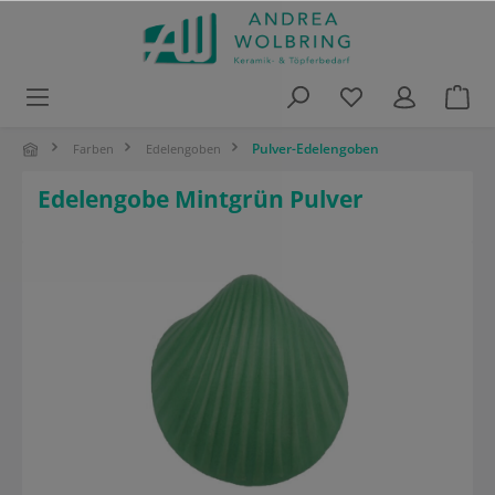
alt springen
Pulver-Edelengoben
Farben
Edelengoben
Edelengobe Mintgrün Pulver
Bildergalerie überspringen