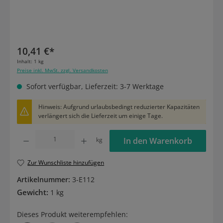
10,41 €*
Inhalt:
1 kg
Preise inkl. MwSt. zzgl. Versandkosten
Sofort verfügbar, Lieferzeit: 3-7 Werktage
Hinweis: Aufgrund urlaubsbedingt reduzierter Kapazitäten
verlängert sich die Lieferzeit um einige Tage.
Produkt Anzahl: Gib den gewünschten Wert ein oder benutze die Schaltflächen um die
kg
In den Warenkorb
Zur Wunschliste hinzufügen
Artikelnummer:
3-E112
Gewicht:
1 kg
Dieses Produkt weiterempfehlen: