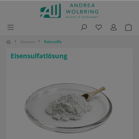
alt springen
Rohstoffe
Glasuren
Eisensulfatlösung
Bildergalerie überspringen