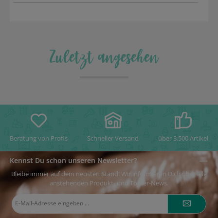
Zuletzt angesehen
Beratung von Profis
Schneller Versand
über 3.500 Artikel
Kennst Du schon unseren Newsletter?
Bleibe immer auf dem neusten Stand! Wir informieren Dich über alle
anstehenden Produkt- und Töpfer-News.
E-
Mail-
Adresse*