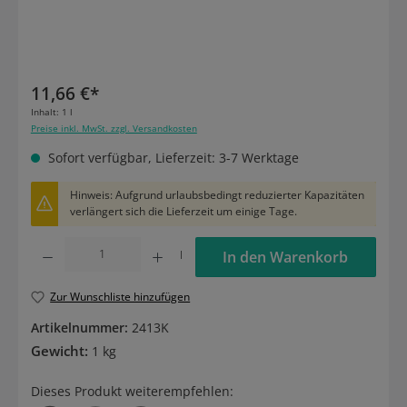
11,66 €*
Inhalt:
1 l
Preise inkl. MwSt. zzgl. Versandkosten
Sofort verfügbar, Lieferzeit: 3-7 Werktage
Hinweis: Aufgrund urlaubsbedingt reduzierter Kapazitäten
verlängert sich die Lieferzeit um einige Tage.
Produkt Anzahl: Gib den gewünschten Wert ein oder benutze die Schaltflächen um die
l
In den Warenkorb
Zur Wunschliste hinzufügen
Artikelnummer:
2413K
Gewicht:
1 kg
Dieses Produkt weiterempfehlen: