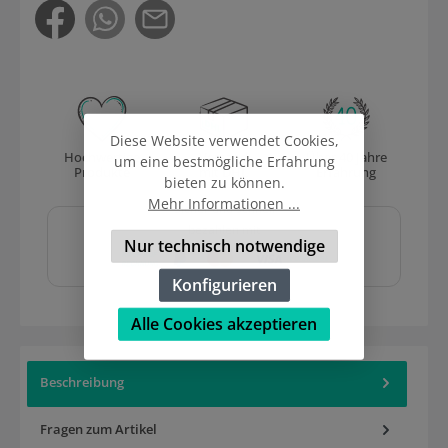
Diese Website verwendet Cookies,
Hochwertige
Versand
Über 40 Jahre
um eine bestmögliche Erfahrung
Produkte
mit DHL
Erfahrung
bieten zu können.
Mehr Informationen ...
Sicher und schnell
bezahlen mit
Nur technisch notwendige
Konfigurieren
Alle Cookies akzeptieren
Beschreibung
Fragen zum Artikel