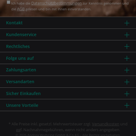
Datenschutzbestimmungen
Ich habe die
zur Kenntnis genommen und
AGB
die
gelesen und bin mit ihnen einverstanden.
Kontakt
Kundenservice
Rechtliches
Folge uns auf
Zahlungsarten
Versandarten
Sicher Einkaufen
Unsere Vorteile
* Alle Preise inkl. gesetzl. Mehrwertsteuer zzgl.
Versandkosten
und
ggf. Nachnahmegebühren, wenn nicht anders angegeben.
© 2026 Andrea Wolbring GmbH & Co.KG - Alle Rechte vorbehalten.