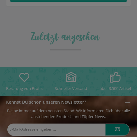
Zuletzt angesehen
Beratung von Profis
Schneller Versand
über 3.500 Artikel
Kennst Du schon unseren Newsletter?
Bleibe immer auf dem neusten Stand! Wir informieren Dich über alle
anstehenden Produkt- und Töpfer-News.
E-
Mail-
Adresse*