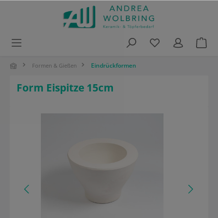
alt springen
Eindrückformen
Formen & Gießen
Form Eispitze 15cm
Bildergalerie überspringen