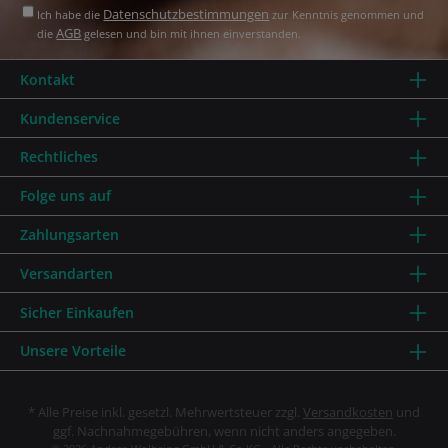
Datenschutzbestimmungen
Ich habe die
zur Kenntnis genommen und
AGB
die
gelesen und bin mit ihnen einverstanden.
Kontakt
Kundenservice
Rechtliches
Folge uns auf
Zahlungsarten
Versandarten
Sicher Einkaufen
Unsere Vorteile
* Alle Preise inkl. gesetzl. Mehrwertsteuer zzgl.
Versandkosten
und
ggf. Nachnahmegebühren, wenn nicht anders angegeben.