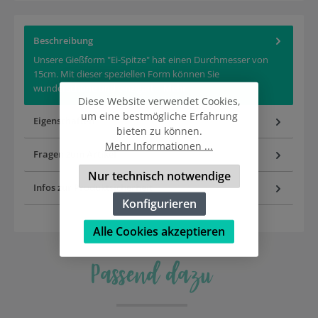
Beschreibung
Unsere Gießform "Ei-Spitze" hat einen Durchmesser von
15cm. Mit dieser speziellen Form können Sie
wunderschöne und einzigart…
Mehr
Diese Website verwendet Cookies,
um eine bestmögliche Erfahrung
Eigenschaften
bieten zu können.
Mehr Informationen ...
Fragen zum Artikel
Nur technisch notwendige
Infos zur Produktsicherheit
Konfigurieren
Alle Cookies akzeptieren
Passend dazu
Produktgalerie überspringen