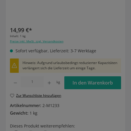
14,99 €*
Inhalt:
1 kg
Preise inkl. MwSt. zzgl. Versandkosten
Sofort verfügbar, Lieferzeit: 3-7 Werktage
Hinweis: Aufgrund urlaubsbedingt reduzierter Kapazitäten
verlängert sich die Lieferzeit um einige Tage.
Produkt Anzahl: Gib den gewünschten Wert ein oder benutze die Schaltflächen um die
kg
In den Warenkorb
Zur Wunschliste hinzufügen
Artikelnummer:
2-M1233
Gewicht:
1 kg
Dieses Produkt weiterempfehlen: