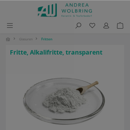
alt springen
Fritten
Glasuren
Fritte, Alkalifritte, transparent
Bildergalerie überspringen