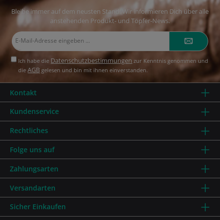
Bleibe immer auf dem neusten Stand! Wir informieren Dich über alle
anstehenden Produkt- und Töpfer-News.
E-
Mail-
Adresse*
Datenschutzbestimmungen
Ich habe die
zur Kenntnis genommen und
AGB
die
gelesen und bin mit ihnen einverstanden.
Kontakt
Kundenservice
Rechtliches
Folge uns auf
Zahlungsarten
Versandarten
Sicher Einkaufen