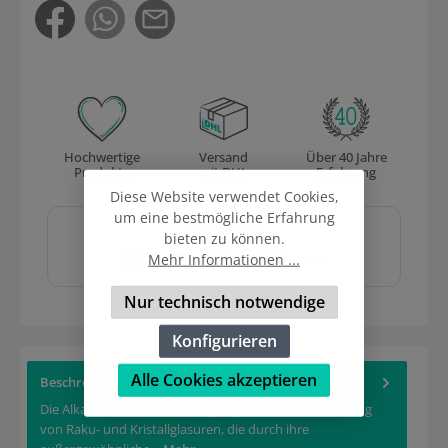
Hochwertige
Versand
Über 40 Jahre
Produkte
mit DHL
Erfahrung
Diese Website verwendet Cookies,
Sicher und schnell
um eine bestmögliche Erfahrung
bezahlen mit
bieten zu können.
Mehr Informationen ...
Nur technisch notwendige
Konfigurieren
Alle Cookies akzeptieren
Beschreibung
Die Alkalifritte ist besonders geeignet für die Herstellung
von Raku- und Kristallglasuren, die durch ihre