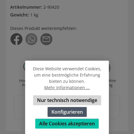
Artikelnummer:
2-90420
Gewicht:
1 kg
Dieses Produkt weiterempfehlen:
Diese Website verwendet Cookies,
um eine bestmögliche Erfahrung
Hochwertige
Versand
Über 40 Jahre
bieten zu können.
Produkte
mit DHL
Erfahrung
Mehr Informationen ...
Sicher und schnell
Nur technisch notwendige
bezahlen mit
Konfigurieren
Alle Cookies akzeptieren