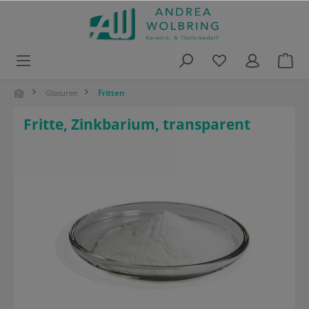
alt springen
Fritten
Glasuren
Fritte, Zinkbarium, transparent
Bildergalerie überspringen