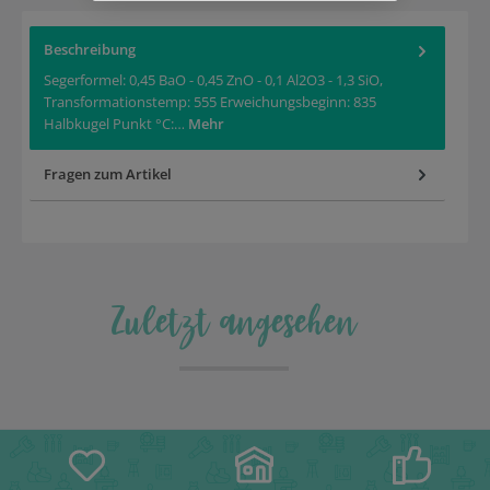
Beschreibung
Segerformel: 0,45 BaO - 0,45 ZnO - 0,1 Al2O3 - 1,3 SiO,
Transformationstemp: 555 Erweichungsbeginn: 835
Halbkugel Punkt °C:…
Mehr
Fragen zum Artikel
Zuletzt angesehen