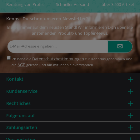
Beratung von Profis
Schneller Versand
über 3.500 Artikel
Kennst Du schon unseren Newsletter?
Bleibe immer auf dem neusten Stand! Wir informieren Dich über alle
anstehenden Produkt- und Töpfer-News.
E-
Mail-
Adresse*
Datenschutzbestimmungen
Ich habe die
zur Kenntnis genommen und
AGB
die
gelesen und bin mit ihnen einverstanden.
Kontakt
Kundenservice
Rechtliches
Folge uns auf
Zahlungsarten
Versandarten