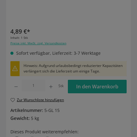
4,89 €*
Inhalt:
1 Stk
Preise inkl. MwSt. zzgl. Versandkosten
Sofort verfügbar, Lieferzeit: 3-7 Werktage
Hinweis: Aufgrund urlaubsbedingt reduzierter Kapazitäten
verlängert sich die Lieferzeit um einige Tage.
Produkt Anzahl: Gib den gewünschten Wert ein oder benutze die Schaltflächen um die
Stk
In den Warenkorb
Zur Wunschliste hinzufügen
Artikelnummer:
5-GL 15
Gewicht:
5 kg
Dieses Produkt weiterempfehlen: