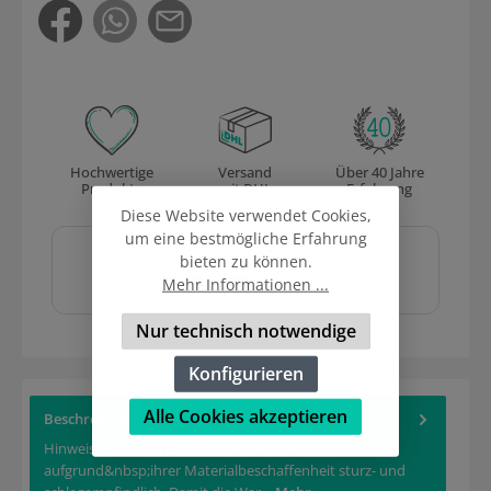
Hochwertige
Versand
Über 40 Jahre
Produkte
mit DHL
Erfahrung
Diese Website verwendet Cookies,
Sicher und schnell
um eine bestmögliche Erfahrung
bezahlen mit
bieten zu können.
Mehr Informationen ...
Nur technisch notwendige
Konfigurieren
Alle Cookies akzeptieren
Beschreibung
Hinweis: Gieß-und Eindrückformen sind
aufgrund&nbsp;ihrer Materialbeschaffenheit sturz- und