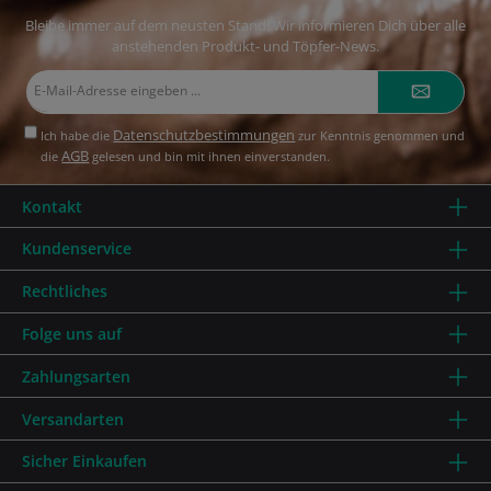
Bleibe immer auf dem neusten Stand! Wir informieren Dich über alle
anstehenden Produkt- und Töpfer-News.
E-
Mail-
Adresse*
Datenschutzbestimmungen
Ich habe die
zur Kenntnis genommen und
AGB
die
gelesen und bin mit ihnen einverstanden.
Kontakt
Kundenservice
Rechtliches
Folge uns auf
Zahlungsarten
Versandarten
Sicher Einkaufen