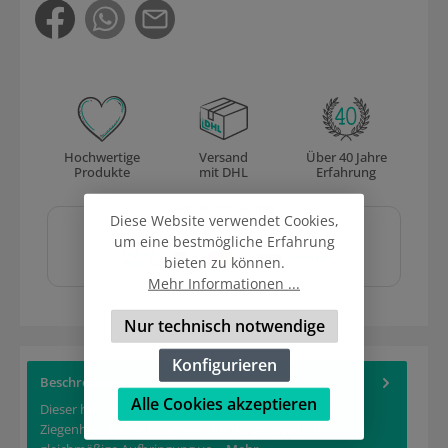
Hochwertige
Versand
Über 40 Jahre
Produkte
mit DHL
Erfahrung
Sicher und schnell
Diese Website verwendet Cookies,
bezahlen mit
um eine bestmögliche Erfahrung
bieten zu können.
Mehr Informationen ...
Nur technisch notwendige
Konfigurieren
Beschreibung
Alle Cookies akzeptieren
Dieser hochwertige Glasur- und Engobepinsel aus
Ziegenhaar&nbsp;ist speziell für die präzise und