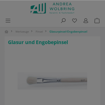
alt springen
Glasurpinsel-Engobenpinsel
Werkzeuge
Pinsel
Glasur und Engobepinsel
Bildergalerie überspringen