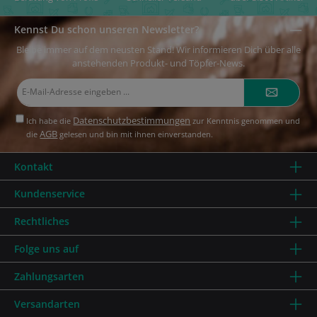
Kennst Du schon unseren Newsletter?
Bleibe immer auf dem neusten Stand! Wir informieren Dich über alle
anstehenden Produkt- und Töpfer-News.
E-
Mail-
Adresse*
Datenschutzbestimmungen
Ich habe die
zur Kenntnis genommen und
AGB
die
gelesen und bin mit ihnen einverstanden.
Kontakt
Kundenservice
Rechtliches
Folge uns auf
Zahlungsarten
Versandarten