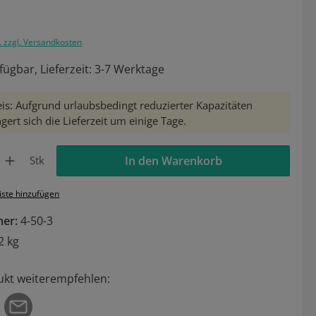
. zzgl. Versandkosten
fügbar, Lieferzeit: 3-7 Werktage
is: Aufgrund urlaubsbedingt reduzierter Kapazitäten
gert sich die Lieferzeit um einige Tage.
Gib den gewünschten Wert ein oder benutze die Schaltflächen um die Anzahl zu 
Stk
In den Warenkorb
iste hinzufügen
mer:
4-50-3
2 kg
ukt weiterempfehlen: