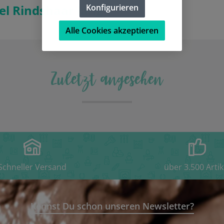
Konfigurieren
el Rindshaar lang"
Alle Cookies akzeptieren
Zuletzt angesehen
Schneller Versand
über 3.500 Artik
Kennst Du schon unseren Newsletter?