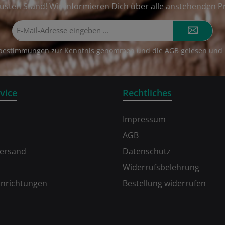
usten Stand! Wir informieren Dich über alle anstehenden P
E-
Mail-
Adresse*
zbestimmungen
zur Kenntnis genommen und die
AGB
gelesen und 
vice
Rechtliches
Impressum
AGB
Versand
Datenschutz
Widerrufsbelehrung
inrichtungen
Bestellung widerrufen