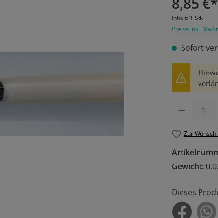
8,85 €*
Inhalt:
1 Stk
Preise inkl. MwSt
Sofort ver
Hinwe
verlän
Produkt Anzahl: 
Zur Wunschl
Artikelnum
Gewicht:
0,0
Dieses Prod