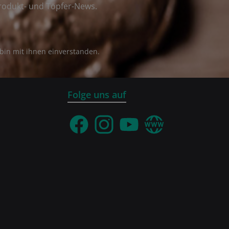
rodukt- und Töpfer-News.
bin mit ihnen einverstanden.
Folge uns auf
Facebook
Instagram
YouTube
Webseite