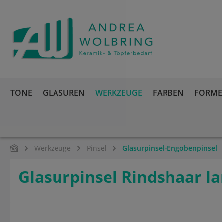
springen
Zur Hauptnavigation springen
TONE
GLASUREN
WERKZEUGE
FARBEN
FORMEN
Werkzeuge
Pinsel
Glasurpinsel-Engobenpinsel
Glasurpinsel Rindshaar l
Bildergalerie überspringen