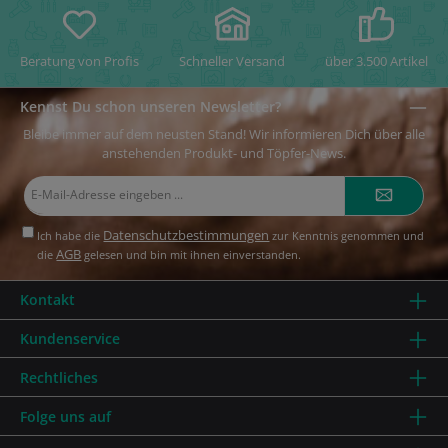
Beratung von Profis
Schneller Versand
über 3.500 Artikel
Kennst Du schon unseren Newsletter?
Bleibe immer auf dem neusten Stand! Wir informieren Dich über alle
anstehenden Produkt- und Töpfer-News.
E-
Mail-
Adresse*
Datenschutzbestimmungen
Ich habe die
zur Kenntnis genommen und
AGB
die
gelesen und bin mit ihnen einverstanden.
Kontakt
Kundenservice
Rechtliches
Folge uns auf