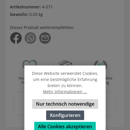
Artikelnummer:
4-571
Gewicht:
0,03 kg
Dieses Produkt weiterempfehlen:
Diese Website verwendet Cookies,
Hochwertige
Versand
Über 40 Jahre
um eine bestmögliche Erfahrung
Produkte
mit DHL
Erfahrung
bieten zu können.
Mehr Informationen ...
Sicher und schnell
bezahlen mit
Nur technisch notwendige
Konfigurieren
Alle Cookies akzeptieren