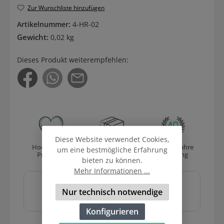
Zur Wunschliste hinzufügen
Artikelnummer:
4-HR-02
Gewicht:
0,02 kg
Dieses Produkt weiterempfehlen:
Diese Website verwendet Cookies,
Hochwertige
Versand
Über 40 Jahre
um eine bestmögliche Erfahrung
Produkte
mit DHL
Erfahrung
bieten zu können.
Mehr Informationen ...
Sicher und schnell
bezahlen mit
Nur technisch notwendige
Konfigurieren