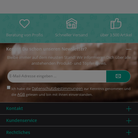
Beratung von Profis
Schneller Versand
über 3.500 Artikel
Kennst Du schon unseren Newsletter?
Bleibe immer auf dem neusten Stand! Wir informieren Dich über alle
anstehenden Produkt- und Töpfer-News.
E-
Mail-
Adresse*
Datenschutzbestimmungen
Ich habe die
zur Kenntnis genommen und
AGB
die
gelesen und bin mit ihnen einverstanden.
Kontakt
Kundenservice
Rechtliches