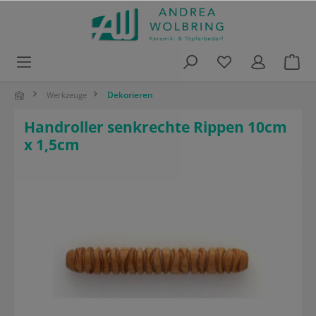
alt springen
Dekorieren
Werkzeuge
Handroller senkrechte Rippen 10cm
x 1,5cm
Bildergalerie überspringen