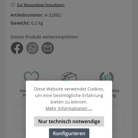
Zur Wunschliste hinzufügen
Artikelnummer:
4-32882
Gewicht:
0,2 kg
Dieses Produkt weiterempfehlen:
Diese Website verwendet Cookies,
Hochwertige
Versand
Über 40 Jahre
Produkte
mit DHL
Erfahrung
um eine bestmögliche Erfahrung
bieten zu können.
Sicher und schnell
Mehr Informationen ...
bezahlen mit
Nur technisch notwendige
Konfigurieren