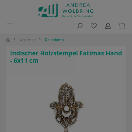
alt springen
Dekorieren
Werkzeuge
Indischer Holzstempel Fatimas Hand
- 6x11 cm
Bildergalerie überspringen