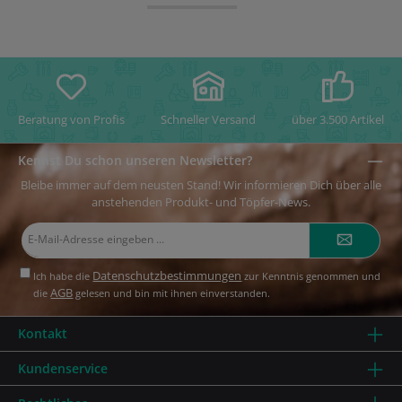
Beratung von Profis
Schneller Versand
über 3.500 Artikel
Kennst Du schon unseren Newsletter?
Bleibe immer auf dem neusten Stand! Wir informieren Dich über alle
anstehenden Produkt- und Töpfer-News.
E-
Mail-
Adresse*
Datenschutzbestimmungen
Ich habe die
zur Kenntnis genommen und
AGB
die
gelesen und bin mit ihnen einverstanden.
Kontakt
Kundenservice