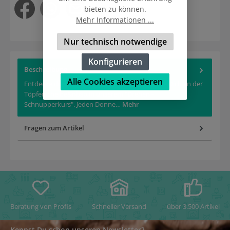
bieten zu können.
Mehr Informationen ...
Nur technisch notwendige
Konfigurieren
Beschreibung
Alle Cookies akzeptieren
Entdecke die Kunst des Töpferns und versuche Dich an der
Töpferscheibe&nbsp;in unserem "Drehen -
Schnupperkurs". Jeden Donne…
Mehr
Fragen zum Artikel
Beratung von Profis
Schneller Versand
über 3.500 Artikel
Kennst Du schon unseren Newsletter?