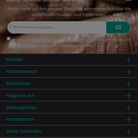
Bleibe immer auf dem neusten Stand! Wir informieren Dich über alle
anstehenden Produkt- und Töpfer-News.
E-
Mail-
Adresse*
Datenschutzbestimmungen
Ich habe die
zur Kenntnis genommen und
AGB
die
gelesen und bin mit ihnen einverstanden.
Kontakt
Kundenservice
Rechtliches
Folge uns auf
Zahlungsarten
Versandarten
Sicher Einkaufen