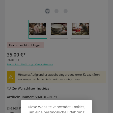
Derzeit nicht auf Lager.
35,00 €*
Inhalt:
1 1
Preise inkl. MwSt. zzgl. Versandkosten
Hinweis: Aufgrund urlaubsbedingt reduzierter Kapazitäten
verlängert sich die Lieferzeit um einige Tage.
Zur Wunschliste hinzufügen
Artikelnummer:
50-KDD-DEZ1
Diese Website verwendet Cookies,
Dieses Produkt weiterempfehlen:
um eine bestmögliche Erfahrung