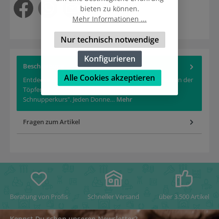
bieten zu können.
Mehr Informationen ...
Nur technisch notwendige
Konfigurieren
Beschreibung
Alle Cookies akzeptieren
Entdecke die Kunst des Töpferns und versuche Dich an der
Töpferscheibe&nbsp;in unserem "Drehen -
Schnupperkurs". Jeden Donne…
Mehr
Fragen zum Artikel
Beratung von Profis
Schneller Versand
über 3.500 Artikel
Kennst Du schon unseren Newsletter?