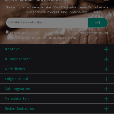
Bleibe immer auf dem neusten Stand! Wir informieren Dich über alle
anstehenden Produkt- und Töpfer-News.
E-
Mail-
Adresse*
Datenschutzbestimmungen
Ich habe die
zur Kenntnis genommen und
AGB
die
gelesen und bin mit ihnen einverstanden.
Kontakt
Kundenservice
Rechtliches
Folge uns auf
Zahlungsarten
Versandarten
Sicher Einkaufen