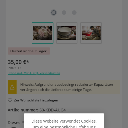
Derzeit nicht auf Lager.
35,00 €*
Inhalt:
1 1
Preise inkl. MwSt. zzgl. Versandkosten
Hinweis: Aufgrund urlaubsbedingt reduzierter Kapazitäten
verlängert sich die Lieferzeit um einige Tage.
Zur Wunschliste hinzufügen
Artikelnummer:
50-KDD-AUG4
Diese Website verwendet Cookies,
Dieses Produkt weiterempfehlen:
um eine bestmögliche Erfahrung