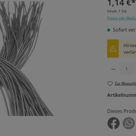
1,14 €*
Inhalt:
1 Stk
Preise inkl. MwSt
Sofort ver
Hinwe
verlän
Produkt Anzahl: 
Zur Wunschl
Artikelnum
Dieses Prod