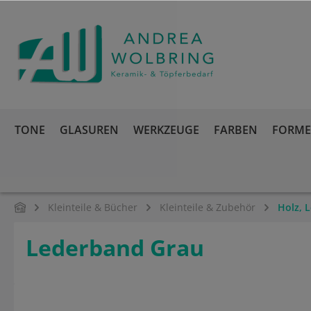
springen
Zur Hauptnavigation springen
TONE
GLASUREN
WERKZEUGE
FARBEN
FORMEN
Kleinteile & Bücher
Kleinteile & Zubehör
Holz, 
Lederband Grau
Bildergalerie überspringen