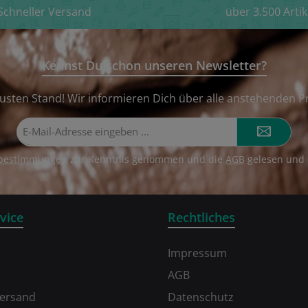
Schneller Versand
über 3.500 Artik
Kennst Du schon unseren Newsletter?
usten Stand! Wir informieren Dich über alle anstehenden P
E-
Mail-
Adresse*
zbestimmungen
zur Kenntnis genommen und die
AGB
gelesen und 
vice
Rechtliches
Impressum
AGB
Versand
Datenschutz