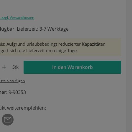
. zzgl. Versandkosten
fügbar, Lieferzeit: 3-7 Werktage
is: Aufgrund urlaubsbedingt reduzierter Kapazitäten
gert sich die Lieferzeit um einige Tage.
Gib den gewünschten Wert ein oder benutze die Schaltflächen um die Anzahl zu 
Stk
In den Warenkorb
iste hinzufügen
mer:
9-90353
ukt weiterempfehlen: