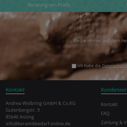
Beratung von Profis
Bleibe immer auf dem ne
Ich habe die
Datenschut
Kontakt
Kundenser
Andrea Wolbring GmbH & Co.KG
Kontakt
Gutenbergstr. 9
FAQ
85646 Anzing
Zahlung & 
info@keramikbedarf-online.de