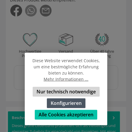
Hochwertige
Versand
Über 40 Jahre
Produkte
mit DHL
Erfahrung
Diese Website verwendet Cookies,
um eine bestmögliche Erfahrung
Sicher und schnell
bieten zu können.
bezahlen mit
Mehr Informationen ...
Nur technisch notwendige
Konfigurieren
Alle Cookies akzeptieren
Beschreibung
Dieses grüne Lederband präsentiert sich als vielseitiges und
elegantes Zubehör für eine Vielzahl von Projekten. Mit einer