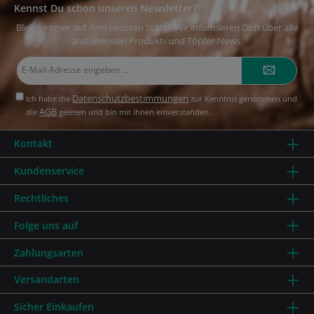
Kennst Du schon unseren Newsletter?
Bleibe immer auf dem neusten Stand! Wir informieren Dich über alle
anstehenden Produkt- und Töpfer-News.
E-
Mail-
Adresse*
Datenschutzbestimmungen
Ich habe die
zur Kenntnis genommen und
AGB
die
gelesen und bin mit ihnen einverstanden.
Kontakt
Kundenservice
Rechtliches
Folge uns auf
Zahlungsarten
Versandarten
Sicher Einkaufen