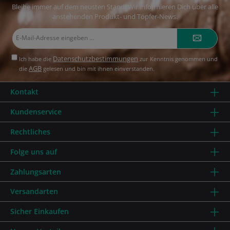
Bleibe immer auf dem neusten Stand! Wir informieren Dich über alle
anstehenden Produkt- und Töpfer-News.
E-
Mail-
Adresse*
Datenschutzbestimmungen
Ich habe die
zur Kenntnis genommen und
AGB
die
gelesen und bin mit ihnen einverstanden.
Kontakt
Kundenservice
Rechtliches
Folge uns auf
Zahlungsarten
Versandarten
Sicher Einkaufen