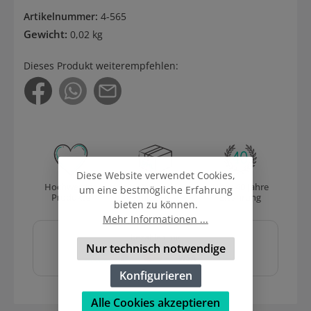
Artikelnummer:
4-565
Gewicht:
0,02 kg
Dieses Produkt weiterempfehlen:
Diese Website verwendet Cookies,
Hochwertige
Versand
Über 40 Jahre
um eine bestmögliche Erfahrung
Produkte
mit DHL
Erfahrung
bieten zu können.
Mehr Informationen ...
Sicher und schnell
bezahlen mit
Nur technisch notwendige
Konfigurieren
Alle Cookies akzeptieren