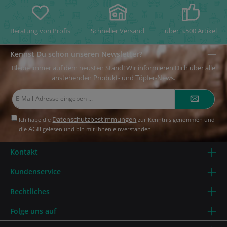
Beratung von Profis
Schneller Versand
über 3.500 Artikel
Kennst Du schon unseren Newsletter?
Bleibe immer auf dem neusten Stand! Wir informieren Dich über alle
anstehenden Produkt- und Töpfer-News.
E-
Mail-
Adresse*
Datenschutzbestimmungen
Ich habe die
zur Kenntnis genommen und
AGB
die
gelesen und bin mit ihnen einverstanden.
Kontakt
Kundenservice
Rechtliches
Folge uns auf