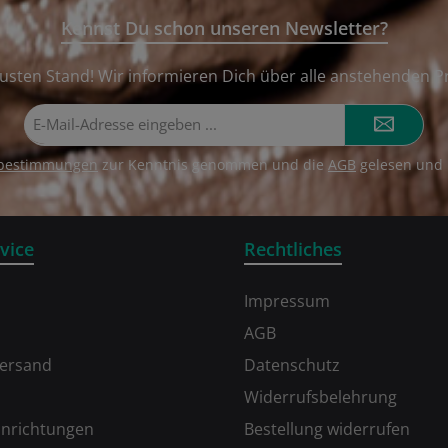
Kennst Du schon unseren Newsletter?
usten Stand! Wir informieren Dich über alle anstehenden P
E-
Mail-
Adresse*
zbestimmungen
zur Kenntnis genommen und die
AGB
gelesen und 
vice
Rechtliches
Impressum
AGB
Versand
Datenschutz
Widerrufsbelehrung
inrichtungen
Bestellung widerrufen