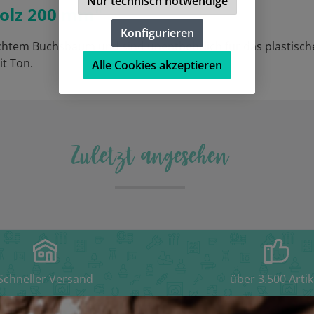
Nur technisch notwendige
holz 200 mm"
Konfigurieren
echtem Buchsbaum und sind unentbehrlich für das plastisc
it Ton.
Alle Cookies akzeptieren
Zuletzt angesehen
Schneller Versand
über 3.500 Artik