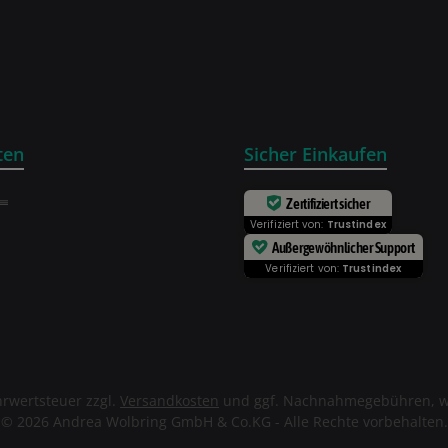
ten
Sicher Einkaufen
Zertifiziert sicher
Verifiziert von:
Trustindex
Außergewöhnlicher Support
Verifiziert von:
Trustindex
ehrwertsteuer zzgl.
Versandkosten
und ggf. Nachnahmegebühren, w
© 2026 Andrea Wolbring GmbH & Co.KG - Alle Rechte vorbehalten.