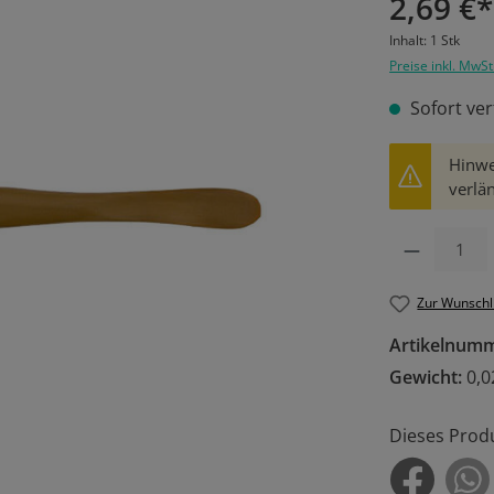
2,69 €*
Inhalt:
1 Stk
Preise inkl. MwSt
Sofort ver
Hinwe
verlän
Produkt Anzahl: 
Zur Wunschl
Artikelnum
Gewicht:
0,0
Dieses Prod