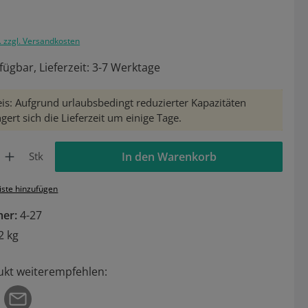
. zzgl. Versandkosten
fügbar, Lieferzeit: 3-7 Werktage
is: Aufgrund urlaubsbedingt reduzierter Kapazitäten
gert sich die Lieferzeit um einige Tage.
Gib den gewünschten Wert ein oder benutze die Schaltflächen um die Anzahl zu 
Stk
In den Warenkorb
iste hinzufügen
mer:
4-27
2 kg
ukt weiterempfehlen: