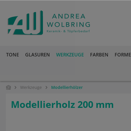
springen
Zur Hauptnavigation springen
TONE
GLASUREN
WERKZEUGE
FARBEN
FORMEN
Werkzeuge
Modellierhölzer
Modellierholz 200 mm
Bildergalerie überspringen