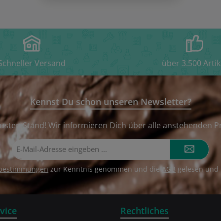
Schneller Versand
über 3.500 Artik
Kennst Du schon unseren Newsletter?
usten Stand! Wir informieren Dich über alle anstehenden P
E-
Mail-
Adresse*
zbestimmungen
zur Kenntnis genommen und die
AGB
gelesen und 
vice
Rechtliches