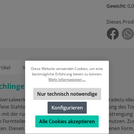
Gewicht:
0,
Dieses Prod
tikel
Infos zur Produktsicherheit
Diese Website verwendet Cookies, um eine
bestmögliche Erfahrung bieten zu können.
Mehr Informationen ...
schlinge 150mm"
Nur technisch notwendige
niversalwerkzeug dar, das für mehrere Zwecke geradezu ideal
fene Stahlschlingen günstig, weil sie die Bearbeitung des 
Konfigurieren
n mit der runden, scharfen Stahlschlinge ohne Anstrengung 
 Formteilen kombinieren, oder sie als Henkel benutzen. Zum 
Alle Cookies akzeptieren
en. Diesen Vorteil verdanken sie ihrer geschlossenen Form