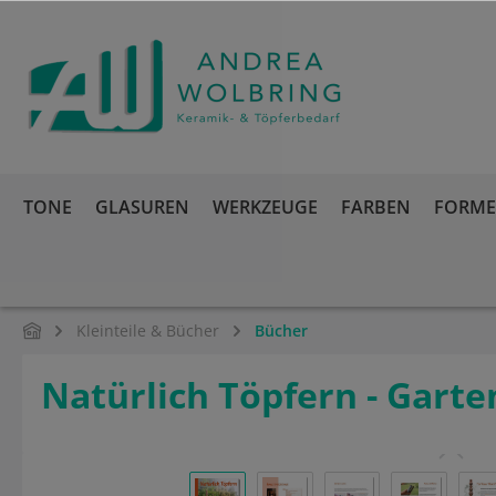
springen
Zur Hauptnavigation springen
TONE
GLASUREN
WERKZEUGE
FARBEN
FORMEN
Kleinteile & Bücher
Bücher
Natürlich Töpfern - Garte
Bildergalerie überspringen