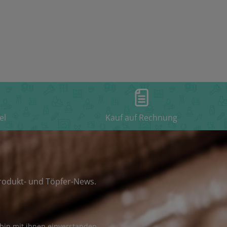
Minuten. Sie können jedoch auch bei anderen
Temperaturen experimentieren, um verschiedene
Effekte zu erzielen.- 1220°C: Bei dieser Temperatur
erscheint die Farbgebung dunkler und satter, mit einer
matteren Oberfläche und weniger ausgeprägten
Effekten.- 1250°C: Hier zeigt sich ein mittlerer Farbton
mit granitmatter Oberfläche und einem
beeindruckenden Effektspiel.- 1280°C: Bei 1280°C wird
die Farbgebung heller und das Finish glänzender,
begleitet von einem reichhaltigen
Effektspiel. EIGENSCHAFTENDie Botz Streichglasur
Vergissmeinicht zeichnet sich durch folgende
el
Eigenschaften aus:- Matte Oberfläche: Die seidenmatte
Kauf auf Rechnung
Oberfläche verleiht Ihren Keramikprojekten eine sanfte
Eleganz und ein zeitloses Aussehen.- Stabil im
Brennbereich: Die Glasur behält ihre Charakteristik im
Brennbereich von 1220°C bis 1280°C.- Ess- und
Trinkgeschirr geeignet: Diese Glasur erfüllt die
Anforderungen für die Verwendung auf Ess- und
rodukt- und Töpfer-News.
Trinkgeschirr, sodass Sie sowohl ästhetische als auch
funktionelle Keramikstücke gestalten können.
bin mit ihnen einverstanden.