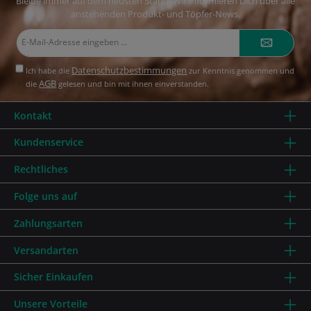
Bleibe immer auf dem neusten Stand! Wir informieren Dich über alle
anstehenden Produkt- und Töpfer-News.
E-
Mail-
Adresse*
Datenschutzbestimmungen
Ich habe die
zur Kenntnis genommen und
AGB
die
gelesen und bin mit ihnen einverstanden.
Kontakt
Kundenservice
Rechtliches
Folge uns auf
Zahlungsarten
Versandarten
Sicher Einkaufen
Unsere Vorteile