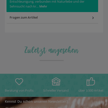
Entschleunigung, verbunden mit Naturliebe und der
Sehnsucht nach kr…
Mehr
Fragen zum Artikel
Zuletzt angesehen
Beratung von Profis
Schneller Versand
über 3.500 Artikel
Kennst Du schon unseren Newsletter?