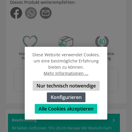
Dieses Produkt weiterempfehlen:
Hochwertige
Versand
Über 40 Jahre
Diese Website verwendet Cookies,
Produkte
mit DHL
Erfahrung
um eine bestmögliche Erfahrung
bieten zu können.
Sicher und schnell
Mehr Informationen ...
bezahlen mit
Nur technisch notwendige
Konfigurieren
Alle Cookies akzeptieren
Beschreibung
80 Seiten, Softcover, 19 x 26 cm Nie war der Wunsch nach