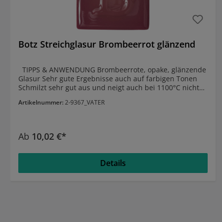
Botz Streichglasur Brombeerrot glänzend
TIPPS & ANWENDUNG Brombeerrote, opake, glänzende
Glasur Sehr gute Ergebnisse auch auf farbigen Tonen
Schmilzt sehr gut aus und neigt auch bei 1100°C nicht
zum Ablaufen Kann bis 1100°C gebrannt
Artikelnummer:
2-9367_VATER
werden EIGENSCHAFTEN glänzend stabil im
Brennbereich 1020°-1060°C Raku geeignet Ess- und
Trinkgeschirr geeignet
Ab
10,02 €*
Details