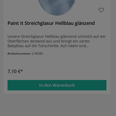
Paint it Streichglasur Hellblau glänzend
Unsere Streichglasur Hellblau glänzend schmilzt auf der
Oberflächen deckend aus und bringt ein zartes
Babyblau auf die Tonscherbe. Auf rotem und
schwarzem Ton dunkelt diese Streichglasur etwas
Artikelnummer:
2-W280
ab. EIGENSCHAFTEN Farbe: hellblau Deckkraft: deckend
Schwierigkeitsgrad: gelingt leicht Oberfläche: glänzend
Effekte: ohne Effekt BRENNBEREICHDie Streichglasur ist
stabil im Brennbereich von 1020° –
7,10 €*
1100°C. ESSGESCHIRRDiese Streichglasur ist
säurebeständig und somit geeignet für Essgeschirr.
In den Warenkorb