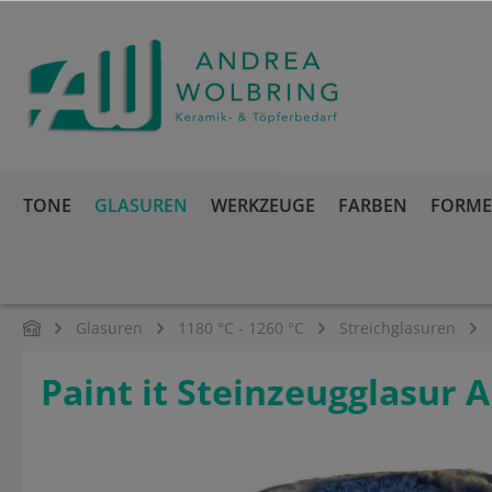
springen
Zur Hauptnavigation springen
TONE
GLASUREN
WERKZEUGE
FARBEN
FORMEN
Glasuren
1180 °C - 1260 °C
Streichglasuren
Paint it Steinzeugglasur 
Bildergalerie überspringen