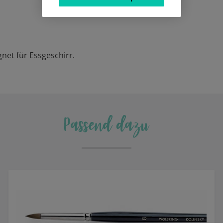
net für Essgeschirr.
Passend dazu