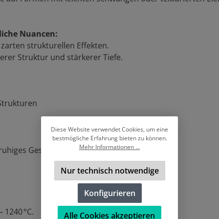
dliche Nuancen:
zarten strukturellen Effekten.
terer Struktur und stärkerer Tiefe.
 Strukturen
Diese Website verwendet Cookies, um eine
bestmögliche Erfahrung bieten zu können.
Mehr Informationen ...
, ruhiges Gesamtbild
Nur technisch notwendige
Konfigurieren
– 1240 °C.
Alle Cookies akzeptieren