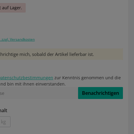
t auf Lager.
. zzgl. Versandkosten
richtige mich, sobald der Artikel lieferbar ist.
Datenschutzbestimmungen
zur Kenntnis genommen und die
nd bin mit ihnen einverstanden.
Benachrichtigen
auswählen
halt
 kg
ion ist zurzeit nicht verfügbar.)
(Diese Option ist zurzeit nicht verfügbar.)