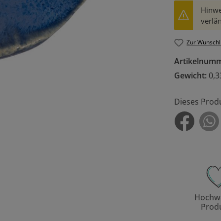
Hinwe
verlän
Zur Wunschl
Artikelnum
Gewicht:
0,3
Dieses Prod
Hochwe
Prod