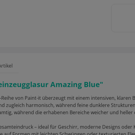
rtikel
teinzeugglasur Amazing Blue"
-Reihe von Paint-it überzeugt mit einem intensiven, klaren
und zugleich harmonisch, während feine dunklere Strukturen 
t samtig, während die erhabenen Bereiche weicher und helle
samteindruck – ideal für Geschirr, moderne Designs oder K
e auf Formen mit leichten Schwüngen oder texturierten Ele