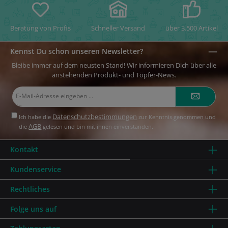
Beratung von Profis
Schneller Versand
über 3.500 Artikel
Kennst Du schon unseren Newsletter?
Bleibe immer auf dem neusten Stand! Wir informieren Dich über alle
anstehenden Produkt- und Töpfer-News.
E-
Mail-
Adresse*
Datenschutzbestimmungen
Ich habe die
zur Kenntnis genommen und
AGB
die
gelesen und bin mit ihnen einverstanden.
Kontakt
Kundenservice
Rechtliches
Folge uns auf