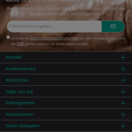
Kennst Du schon unseren Newsletter?
Bleibe immer auf dem neusten Stand! Wir informieren Dich über alle
anstehenden Produkt- und Töpfer-News.
E-
Mail-
Adresse*
Datenschutzbestimmungen
Ich habe die
zur Kenntnis genommen und
AGB
die
gelesen und bin mit ihnen einverstanden.
Kontakt
Kundenservice
Rechtliches
Folge uns auf
Zahlungsarten
Versandarten
Sicher Einkaufen