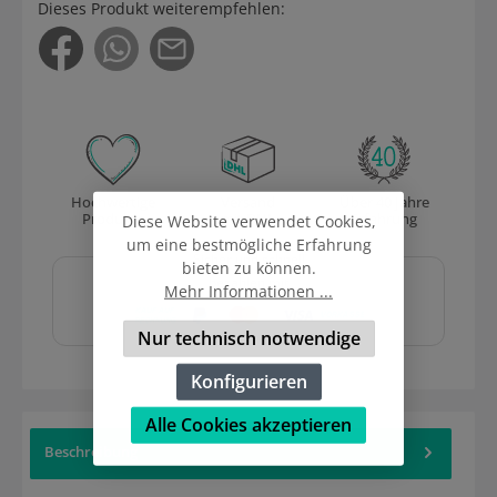
Dieses Produkt weiterempfehlen:
Hochwertige
Versand
Über 40 Jahre
Produkte
mit DHL
Erfahrung
Diese Website verwendet Cookies,
um eine bestmögliche Erfahrung
Sicher und schnell
bieten zu können.
bezahlen mit
Mehr Informationen ...
Nur technisch notwendige
Konfigurieren
Alle Cookies akzeptieren
Beschreibung