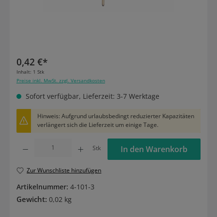
0,42 €*
Inhalt:
1 Stk
Preise inkl. MwSt. zzgl. Versandkosten
Sofort verfügbar, Lieferzeit: 3-7 Werktage
Hinweis: Aufgrund urlaubsbedingt reduzierter Kapazitäten
verlängert sich die Lieferzeit um einige Tage.
Produkt Anzahl: Gib den gewünschten Wert ein oder benutze die Schaltflächen um die
Stk
In den Warenkorb
Zur Wunschliste hinzufügen
Artikelnummer:
4-101-3
Gewicht:
0,02 kg