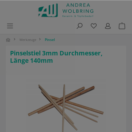
alt springen
Pinsel
Werkzeuge
Pinselstiel 3mm Durchmesser,
Länge 140mm
Bildergalerie überspringen