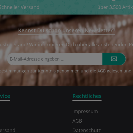
Schneller Versand
über 3.500 Artik
Kennst Du schon unseren Newsletter?
usten Stand! Wir informieren Dich über alle anstehenden P
E-
Mail-
Adresse*
zbestimmungen
zur Kenntnis genommen und die
AGB
gelesen und 
vice
Rechtliches
Impressum
AGB
Versand
Datenschutz