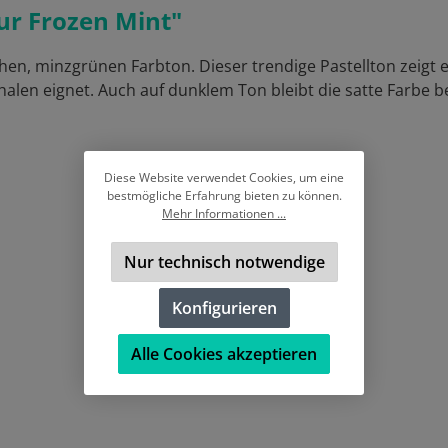
ur Frozen Mint"
hen, minzgrünen Farbton. Dieser trendige Pastellton zeig
alen eignet. Auch auf dunklem Ton bleibt die satte Farbe be
Diese Website verwendet Cookies, um eine
bestmögliche Erfahrung bieten zu können.
Mehr Informationen ...
Nur technisch notwendige
Konfigurieren
Alle Cookies akzeptieren