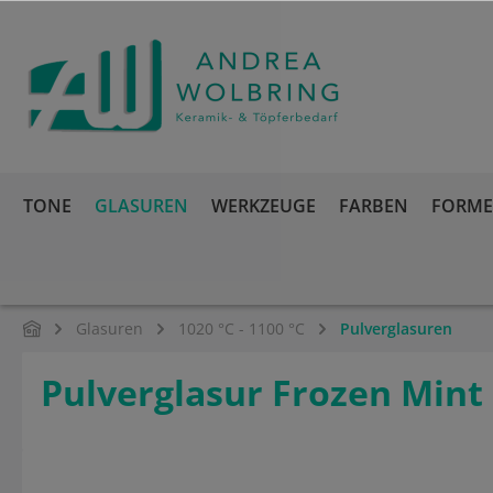
springen
Zur Hauptnavigation springen
TONE
GLASUREN
WERKZEUGE
FARBEN
FORMEN
Glasuren
1020 °C - 1100 °C
Pulverglasuren
Pulverglasur Frozen Mint
Bildergalerie überspringen