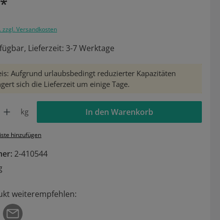
€*
. zzgl. Versandkosten
fügbar, Lieferzeit: 3-7 Werktage
is: Aufgrund urlaubsbedingt reduzierter Kapazitäten
gert sich die Lieferzeit um einige Tage.
Gib den gewünschten Wert ein oder benutze die Schaltflächen um die Anzahl zu 
kg
In den Warenkorb
iste hinzufügen
mer:
2-410544
g
ukt weiterempfehlen: