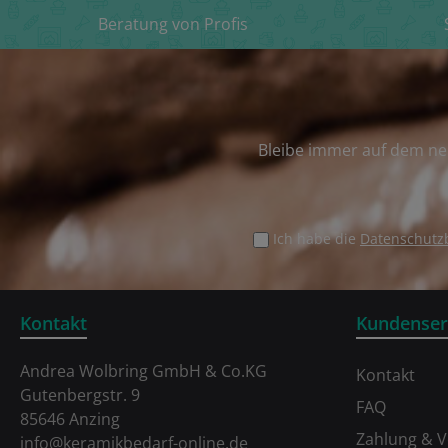
Beratung von Profis
Bleibe immer auf dem ne
Ich habe die
Datenschut
Kontakt
Kundenser
Andrea Wolbring GmbH & Co.KG
Kontakt
Gutenbergstr. 9
FAQ
85646 Anzing
Zahlung & 
info@keramikbedarf-online.de