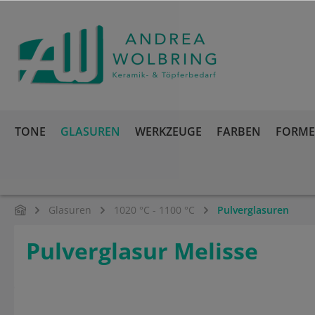
springen
Zur Hauptnavigation springen
TONE
GLASUREN
WERKZEUGE
FARBEN
FORMEN
Glasuren
1020 °C - 1100 °C
Pulverglasuren
Pulverglasur Melisse
Bildergalerie überspringen