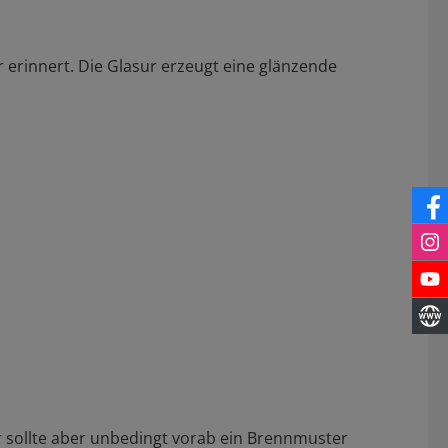
r erinnert. Die Glasur erzeugt eine glänzende
r sollte aber unbedingt vorab ein Brennmuster