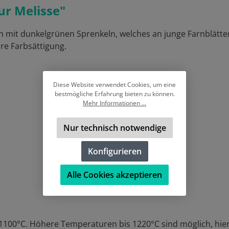
ur Melisse"
rün mit dunkelgrünen Sprenkeln, welches an junge Farnblätte
re Farbsättigung.
Diese Website verwendet Cookies, um eine
bestmögliche Erfahrung bieten zu können.
Mehr Informationen ...
Nur technisch notwendige
Konfigurieren
Alle Cookies akzeptieren
– 1100°C. Höhere Temperaturen bis 1220°C sind möglich, hie