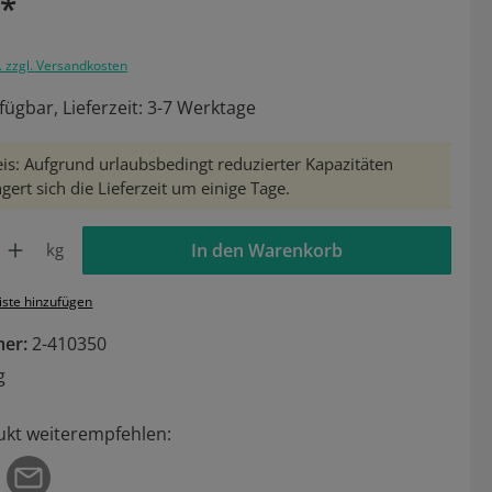
€*
. zzgl. Versandkosten
fügbar, Lieferzeit: 3-7 Werktage
is: Aufgrund urlaubsbedingt reduzierter Kapazitäten
gert sich die Lieferzeit um einige Tage.
Gib den gewünschten Wert ein oder benutze die Schaltflächen um die Anzahl zu 
kg
In den Warenkorb
iste hinzufügen
mer:
2-410350
g
ukt weiterempfehlen: