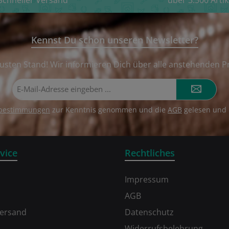
Schneller Versand
über 3.500 Artik
Kennst Du schon unseren Newsletter?
usten Stand! Wir informieren Dich über alle anstehenden P
E-
Mail-
Adresse*
zbestimmungen
zur Kenntnis genommen und die
AGB
gelesen und 
vice
Rechtliches
Impressum
AGB
Versand
Datenschutz
Widerrufsbelehrung