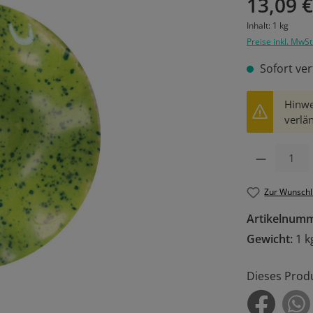
13,09 
Inhalt:
1 kg
Preise inkl. MwSt
Sofort ver
Hinwe
verlän
Produkt Anzahl: 
Zur Wunschl
Artikelnum
Gewicht:
1 k
Dieses Prod