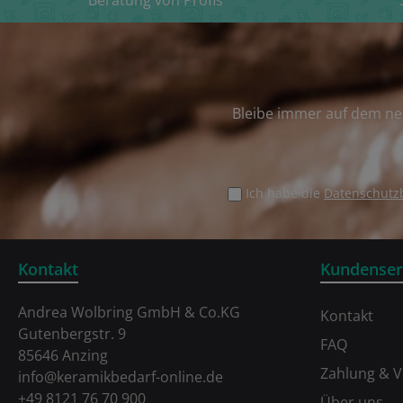
Beratung von Profis
Bleibe immer auf dem ne
Ich habe die
Datenschut
Kontakt
Kundenser
Andrea Wolbring GmbH & Co.KG
Kontakt
Gutenbergstr. 9
FAQ
85646 Anzing
Zahlung & 
info@keramikbedarf-online.de
+49 8121 76 70 900
Über uns