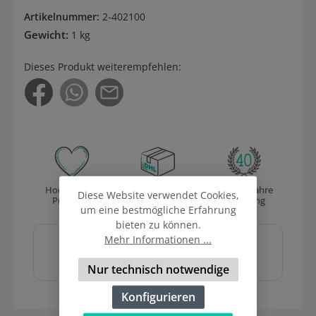
Artikelnummer:
2-402100
Gewicht:
1 kg
Dieses Produkt weiterempfehlen:
Hochwertige
Versand
Über 40 Jahre
Diese Website verwendet Cookies,
Produkte
mit DHL
Erfahrung
um eine bestmögliche Erfahrung
bieten zu können.
Sicher und schnell
Mehr Informationen ...
bezahlen mit
Nur technisch notwendige
Konfigurieren