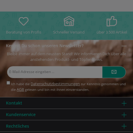
Beratung von Profis
Schneller Versand
über 3.500 Artikel
Kennst Du schon unseren Newsletter?
Bleibe immer auf dem neusten Stand! Wir informieren Dich über alle
anstehenden Produkt- und Töpfer-News.
E-
Mail-
Adresse*
Datenschutzbestimmungen
Ich habe die
zur Kenntnis genommen und
AGB
die
gelesen und bin mit ihnen einverstanden.
Kontakt
Kundenservice
Rechtliches