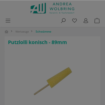
alt springen
Schwämme
Werkzeuge
Putzlolli konisch - 89mm
Bildergalerie überspringen