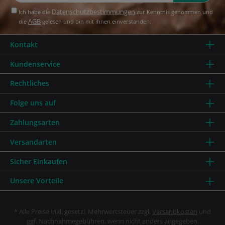
Datenschutzbestimmungen
Ich habe die
zur Kenntnis genommen und
AGB
die
gelesen und bin mit ihnen einverstanden.
Kontakt
Kundenservice
Rechtliches
Folge uns auf
Zahlungsarten
Versandarten
Sicher Einkaufen
Unsere Vorteile
* Alle Preise inkl. gesetzl. Mehrwertsteuer zzgl.
Versandkosten
und
ggf. Nachnahmegebühren, wenn nicht anders angegeben.