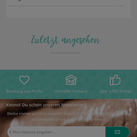
Zuletzt angesehen
Beratung von Profis
Schneller Versand
über 3.500 Artikel
Kennst Du schon unseren Newsletter?
Bleibe immer auf dem neusten Stand! Wir informieren Dich über alle
anstehenden Produkt- und Töpfer-News.
E-
Mail-
Adresse*