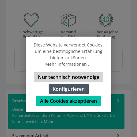
Hochwertige
Versand
Über 40 Jahre
Produkte
mit DHL
Erfahrung
Diese Website verwendet Cookies,
Sicher und schnell
um eine bestmögliche Erfahrung
bezahlen mit
bieten zu können.
Mehr Informationen ...
Nur technisch notwendige
Konfigurieren
Alle Cookies akzeptieren
Beschreibung
Diesen "Putzlolli" bzw. Stabschwamm nutzen Sie für
Feinarbeiten an dem Keramik-Werkstück.* Produktfarbe
kann abweichen.
Mehr
Fragen zum Artikel